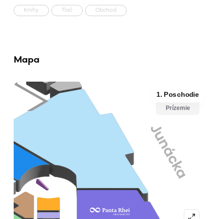
Knihy
Tlač
Obchod
Mapa