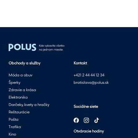
l
n
o
s
l
e
t
n
Obchody a služby
Kontakt
ý
m
Móda a obuv
+421 2 44 44 12 34
v
Šperky
bratislava@polus.sk
ý
Zdravie a krása
p
Elektronika
r
Darčeky, kvety a hračky
Sociálne siete
e
Reštaurácie
d
Pošta
a
Trafika
Otváracie hodiny
j
Kino