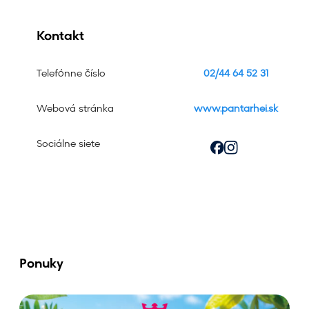
Kontakt
Telefónne číslo
02/44 64 52 31
Webová stránka
www.pantarhei.sk
Sociálne siete
Ponuky
V