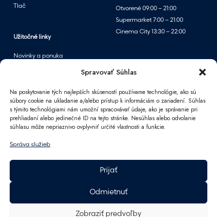
o
Tlač
Otvorené 09:00 – 21:00
m
Supermarket 7:00 – 21:00
v
Cinema City 13:30 – 22:00
p
Užitočné linky
a
Novinky a ponuka
r
Podujatia
Spravovať Súhlas
f
Mapa centra
u
Na poskytovanie tých najlepších skúseností používame technológie, ako sú
m
súbory cookie na ukladanie a/alebo prístup k informáciám o zariadení. Súhlas
é
s týmito technológiami nám umožní spracovávať údaje, ako je správanie pri
Informácie
prehliadaní alebo jedinečné ID na tejto stránke. Nesúhlas alebo odvolanie
r
súhlasu môže nepriaznivo ovplyvniť určité vlastnosti a funkcie.
Kontakt
i
FAQ
á
Správa služieb
Pre partnerov
c
Parkovanie
h
Prijať
F
Ako sa k nám dostanete
A
Pracovné príležitosti
Odmietnuť
n
Darčeková karta Polus
n
GDPR
Zobraziť predvoľby