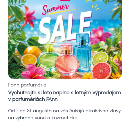
y
c
h
u
t
n
a
j
t
e
s
i
Fann parfumérie
l
Vychutnajte si leto naplno s letným výpredajom
e
v parfumériách FAnn
t
o
Od 1. do 31. augusta na vás čakajú atraktívne zľavy
n
na vybrané vône a kozmetické...
a
p