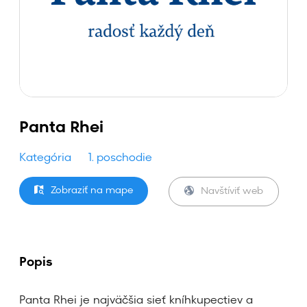
Panta Rhei
Kategória
1. poschodie
Zobraziť na mape
Navštíviť web
Popis
Panta Rhei je najväčšia sieť kníhkupectiev a