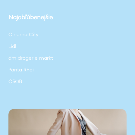
Najobľúbenejšie
Cinema City
Lidl
dm drogerie markt
Panta Rhei
ČSOB
Z
n
o
v