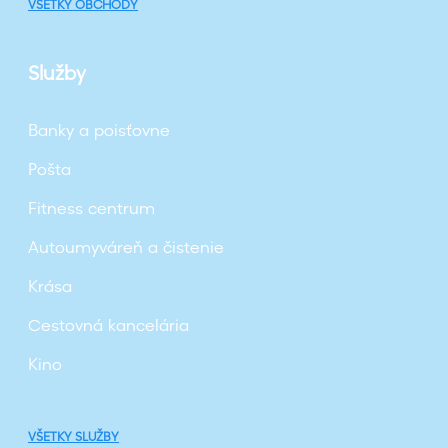
VŠETKY OBCHODY
Služby
Banky a poisťovne
Pošta
Fitness centrum
Autoumyváreň a čistenie
Krása
Cestovná kancelária
Kino
VŠETKY SLUŽBY