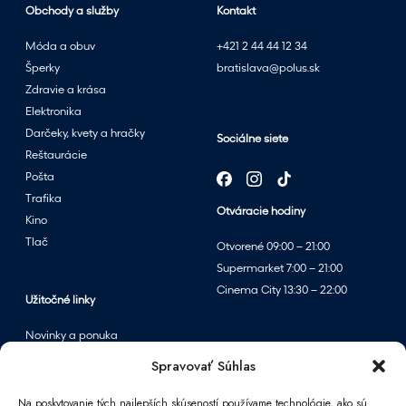
Obchody a služby
Kontakt
Móda a obuv
+421 2 44 44 12 34
Šperky
bratislava@polus.sk
Zdravie a krása
Elektronika
Darčeky, kvety a hračky
Sociálne siete
Reštaurácie
Pošta
Trafika
Otváracie hodiny
Kino
Tlač
Otvorené 09:00 – 21:00
Supermarket 7:00 – 21:00
Cinema City 13:30 – 22:00
Užitočné linky
Novinky a ponuka
Podujatia
Spravovať Súhlas
Mapa centra
Na poskytovanie tých najlepších skúseností používame technológie, ako sú