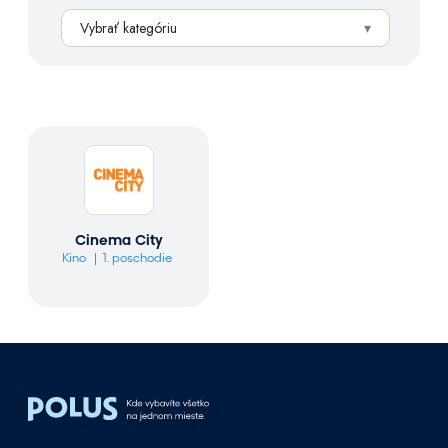
h
Vybrať kategóriu
ľ
a
d
á
v
a
n
i
e
Cinema City
Kino
1. poschodie