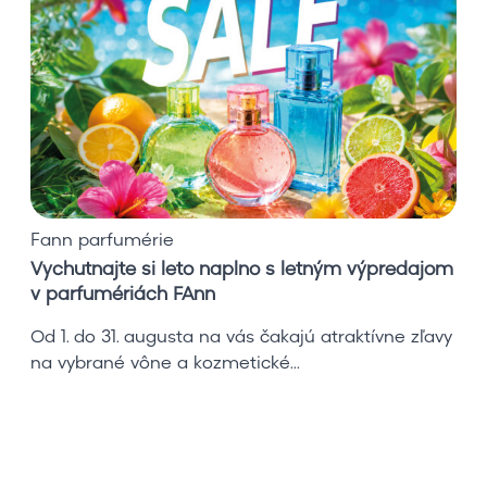
u
t
n
a
j
t
e
s
i
Fann parfumérie
l
Vychutnajte si leto naplno s letným výpredajom
e
v parfumériách FAnn
t
o
Od 1. do 31. augusta na vás čakajú atraktívne zľavy
n
na vybrané vône a kozmetické...
a
p
l
n
o