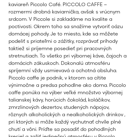
kaviareň Piccolo Café. PICCOLO CAFFE –
rozmermi drobná kaviarnička, avšak s vrúcnym
srdcom. V Piccole si zakladáme na kvalite a
poctivosti. Okrem toho sa snažíme vytvoriť oázu
domácej pohody. Je to miesto, kde sa môžete
podeliť s priateľmi o zážitky, rozprávať príhody
taktiež si príjemne posedieť pri pracovných
stretnutiach. To všetko pri výbornej káve, čajoch a
domácich zákuskoch. Dokonalú atmosféru
spríjemní vždy usmievavá a ochotná obsluha.
Piccolo caffe je podnik, v ktorom sa cítite
výnimočne a predsa pohodlne ako doma. Piccolo
caffe ponúka na výber veľké množstvo výbornej
talianskej kávy, horúcich čokolád, koláčikov,
zmrzlinových dezertov, studených nápojov,
rôznych alkoholických a nealkoholických drinkov ,
pri ktorých si môže každý vychutnať chvíle plné
chutí a vôni. Príďte sa posadiť do pohodlných