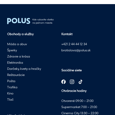
s
l
e
t
n
Obchody a služby
Kontakt
ý
m
Móda a obuv
+421 2 44 44 12 34
v
Šperky
bratislava@polus.sk
ý
Zdravie a krása
p
Elektronika
r
Darčeky, kvety a hračky
Sociálne siete
e
Reštaurácie
d
Pošta
a
Trafika
Otváracie hodiny
j
Kino
o
Tlač
Otvorené 09:00 – 21:00
m
Supermarket 7:00 – 21:00
v
Cinema City 13:30 – 22:00