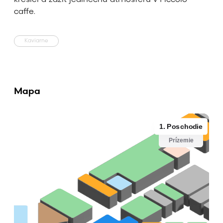
kresiel a zažiť jedinečnú atmosféru v Piccolo
caffe.
Kaviarne
Mapa