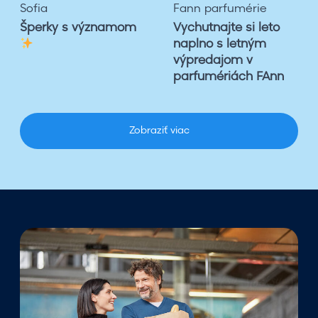
n
n
Fann parfumérie
BiotechUSA
a
e
Vychutnajte si leto
Creatine
j
M
naplno s letným
Monohydrate
t
o
výpredajom v
e
n
parfumériách FAnn
s
o
i
h
l
y
Zobraziť viac
e
d
t
r
o
a
n
t
a
e
p
l
n
o
s
l