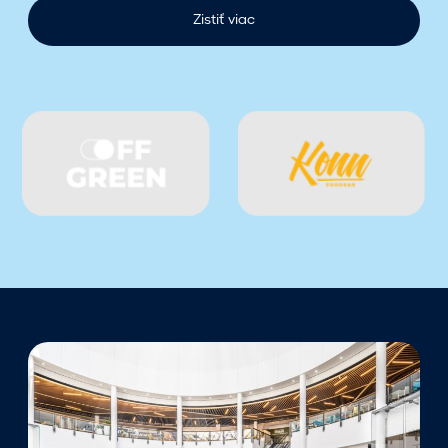
–
Zistiť viac
n
á
j
d
e
t
e
h
o
p
r
i
d
m
!