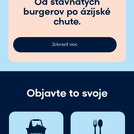
Golem club, už aj v
Poluse
Viac info o evente
Objavte to svoje