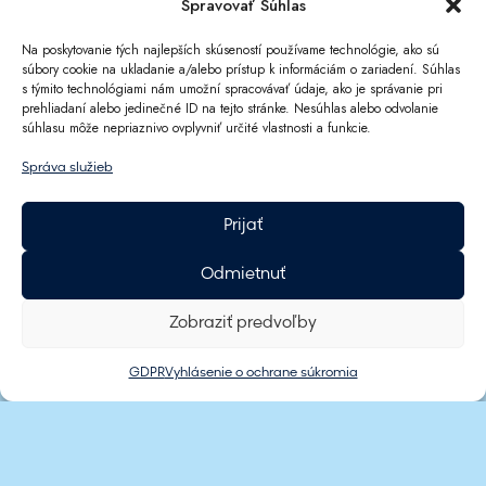
Spravovať Súhlas
Viac informácií
Na poskytovanie tých najlepších skúseností používame technológie, ako sú
súbory cookie na ukladanie a/alebo prístup k informáciám o zariadení. Súhlas
s týmito technológiami nám umožní spracovávať údaje, ako je správanie pri
prehliadaní alebo jedinečné ID na tejto stránke. Nesúhlas alebo odvolanie
súhlasu môže nepriaznivo ovplyvniť určité vlastnosti a funkcie.
Správa služieb
Prijať
Odmietnuť
Zostaňte s nami
Zobraziť predvoľby
GDPR
Vyhlásenie o ochrane súkromia
Prihláste sa na odber a získajte najnovšie
informácie o zľavách, akciách, podujatiach a
novinkách, ktoré chystáme.
ú