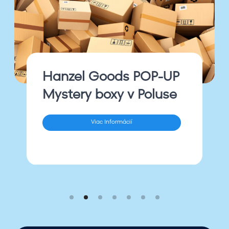
a
t
i
o
n
s
Beerstation sa
a
presťahoval – nájdete
p
r
ho pri dm!
e
s
Viac Informácií
ť
a
h
o
v
a
l