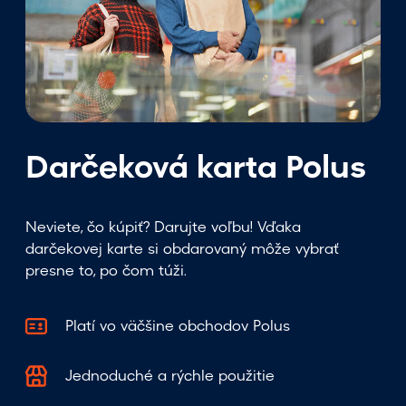
e
t
n
ý
m
v
ý
Darčeková karta Polus
p
r
e
Neviete, čo kúpiť? Darujte voľbu! Vďaka
d
darčekovej karte si obdarovaný môže vybrať
a
presne to, po čom túži.
j
o
m
Platí vo väčšine obchodov Polus
v
p
Jednoduché a rýchle použitie
a
r