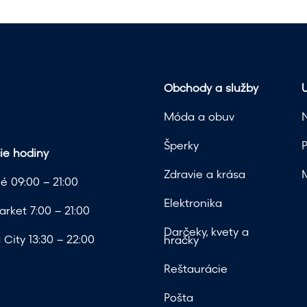
h
o
p
r
i
Obchody a služby
U
d
m
Móda a obuv
!
Šperky
ie hodiny
Zdravie a krása
é 09:00 – 21:00
Elektronika
rket 7:00 – 21:00
Darčeky, kvety a
City 13:30 – 22:00
hračky
Reštaurácie
Pošta