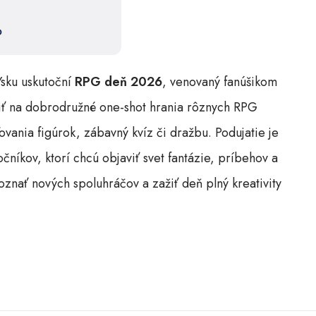
6
Ysku uskutoční
RPG deň 2026
, venovaný fanúšikom
šiť na dobrodružné one-shot hrania rôznych RPG
ania figúrok, zábavný kvíz či dražbu. Podujatie je
níkov, ktorí chcú objaviť svet fantázie, príbehov a
oznať nových spoluhráčov a zažiť deň plný kreativity