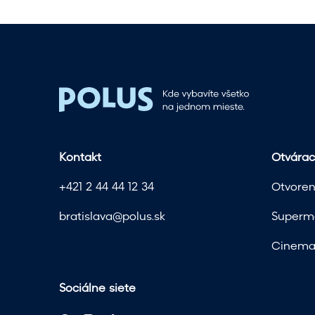
u
s
e
Kontakt
Otvárac
+421 2 44 44 12 34
Otvoren
bratislava@polus.sk
Superma
Cinema 
Sociálne siete