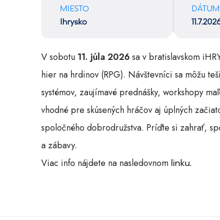
MIESTO
DÁTUM
Ihrysko
11.7.202
V sobotu
11. júla 2026
sa v bratislavskom iHR
hier na hrdinov (RPG). Návštevníci sa môžu te
systémov, zaujímavé prednášky, workshopy maľov
vhodné pre skúsených hráčov aj úplných začiatoč
spoločného dobrodružstva. Príďte si zahrať, sp
a zábavy.
Viac info nájdete na nasledovnom
linku.