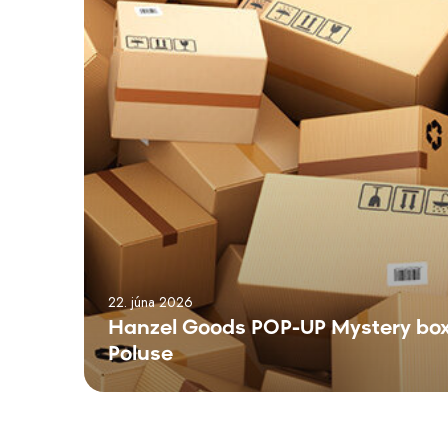
P
-
U
P
M
y
s
t
e
r
y
b
o
22. júna 2026
x
Hanzel Goods POP-UP Mystery box
y
Poluse
v
P
o
l