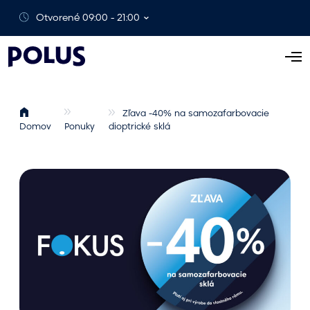
Otvorené 09:00 - 21:00
O
t
v
o
Zľava -40% na samozafarbovacie
Domov
Ponuky
dioptrické sklá
r
i
ť
p
o
n
u
k
u