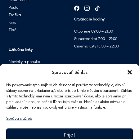
Reštaurácie
k
Pošta
e
Trafika
Otváracie hodiny
Kino
Tlač
Otvorené 09:00 – 21:00
Supermarket 7:00 – 21:00
Cinema City 13:30 – 22:00
Užitočné linky
Novinky a ponuka
Podujatia
Spravovať Súhlas
Mapa centra
Na poskytovanie tých najlepších skúseností používame technológie, ako sú
súbory cookie na ukladanie a/alebo prístup k informáciám o zariadení. Súhlas
s týmito technológiami nám umožní spracovávať údaje, ako je správanie pri
Informácie
prehliadaní alebo jedinečné ID na tejto stránke. Nesúhlas alebo odvolanie
súhlasu môže nepriaznivo ovplyvniť určité vlastnosti a funkcie.
Kontakt
FAQ
Správa služieb
Pre partnerov
Parkovanie
Prijať