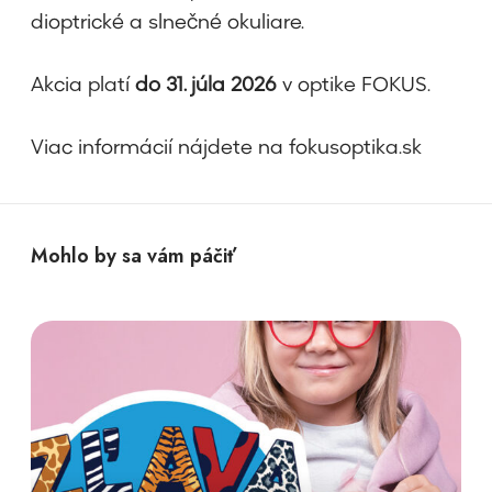
dioptrické a slnečné okuliare.
Akcia platí
do 31. júla 2026
v optike FOKUS.
Viac informácií nájdete na fokusoptika.sk
Mohlo by sa vám páčiť
P
r
é
m
i
o
v