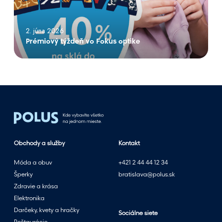
ý
t
2. júna 2026
ý
Prémiový týždeň vo Fokus optike
ž
d
e
ň
v
o
F
o
k
Obchody a služby
Kontakt
u
Móda a obuv
+421 2 44 44 12 34
s
Šperky
bratislava@polus.sk
o
Zdravie a krása
p
Elektronika
t
Darčeky, kvety a hračky
i
Sociálne siete