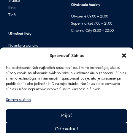
Trafika
n
Otváracie hodiny
Kino
ý
Tlač
š
Otvorené 09:00 – 21:00
t
Supermarket 7:00 – 21:00
ý
Cinema City 13:30 – 22:00
Užitočné linky
l
–
Novinky a ponuka
t
Podujatia
Spravovať Súhlas
e
Mapa centra
r
Na poskytovanie tých najlepších skúseností používame technológie, ako sú
súbory cookie na ukladanie a/alebo prístup k informáciám o zariadení. Súhlas
a
s týmito technológiami nám umožní spracovávať údaje, ako je správanie pri
Informácie
z
prehliadaní alebo jedinečné ID na tejto stránke. Nesúhlas alebo odvolanie
s
súhlasu môže nepriaznivo ovplyvniť určité vlastnosti a funkcie.
Kontakt
o
FAQ
Správa služieb
z
Pre partnerov
ľ
Parkovanie
Prijať
a
Ako sa k nám dostanete
v
Pracovné príležitosti
Odmietnuť
o