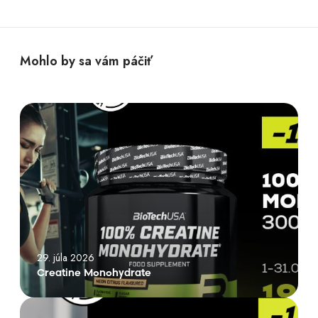
Mohlo by sa vám páčiť
C
r
e
a
t
i
n
e
M
29. júla 2026
o
Creatine Monohydrate
n
o
P
h