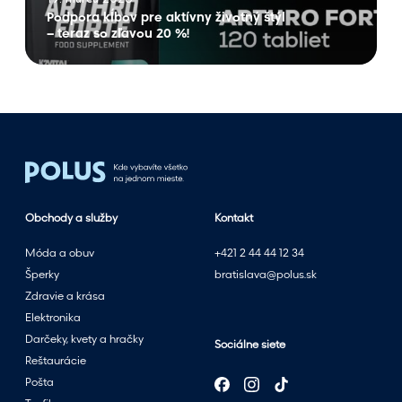
ĺ
a
Podpora kĺbov pre aktívny životný štýl
b
v
– teraz so zľavou 20 %!
o
y
v
š
p
š
r
í
e
l
a
e
k
v
t
e
í
Obchody a služby
Kontakt
l
v
Móda a obuv
+421 2 44 44 12 34
n
Šperky
bratislava@polus.sk
y
Zdravie a krása
ž
Elektronika
i
Darčeky, kvety a hračky
v
Sociálne siete
Reštaurácie
o
Pošta
t