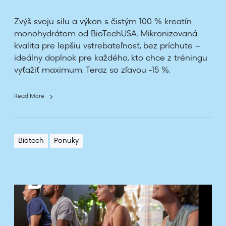
n
n
Zvýš svoju silu a výkon s čistým 100 % kreatín
o
monohydrátom od BioTechUSA. Mikronizovaná
s
kvalita pre lepšiu vstrebateľnosť, bez príchute –
ť
ideálny doplnok pre každého, kto chce z tréningu
n
vyťažiť maximum. Teraz so zľavou -15 %.
a
v
y
Read More
š
š
í
Biotech
Ponuky
l
e
v
e
P
l
o
d