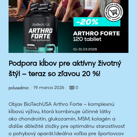
p
o
r
a
k
ĺ
b
o
v
Podpora kĺbov pre aktívny životný
p
štýl – teraz so zľavou 20 %!
r
e
polusadmin
19. marca 2026
0
a
k
t
Objav BioTechUSA Arthro Forte – komplexnú
í
kĺbovú výživu, ktorá kombinuje účinné látky
v
ako chondroitín, glukozamín, MSM, kolagén a
n
ďalšie dôležité zložky pre optimálnu starostlivosť
y
o pohybový aparát.Ideálna voľba pre športovcov