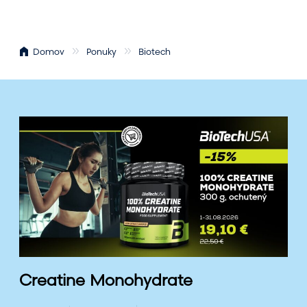
Domov
Ponuky
Biotech
C
r
e
a
t
i
n
e
M
o
Creatine Monohydrate
n
o