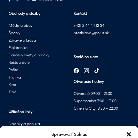
Obchody a služby
Kontakt
Móda a obuv
+421 2 44 44 12 34
Šperky
bratislava@polus.sk
Zdravie a krása
Elektronika
Darčeky, kvety a hračky
Sociálne siete
Reštaurácie
Pošta
Trafika
Otváracie hodiny
Kino
Tlač
Otvorené 09:00 – 21:00
Supermarket 7:00 – 21:00
Cinema City 13:30 – 22:00
Užitočné linky
Novinky a ponuka
Podujatia
Spravovať Súhlas