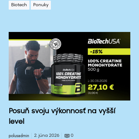
Biotech
Ponuky
P
o
s
u
ň
s
v
o
j
u
v
Posuň svoju výkonnosť na vyšší
ý
level
k
o
polusadmin
2. júna 2026
0