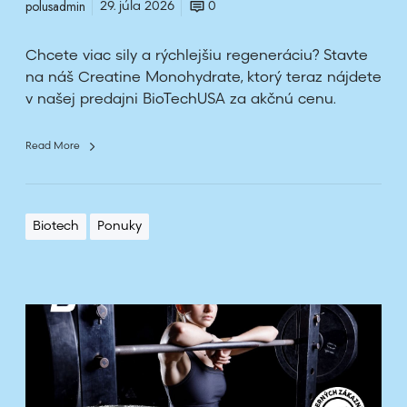
polusadmin
29. júla 2026
0
h
y
Chcete viac sily a rýchlejšiu regeneráciu? Stavte
d
na náš Creatine Monohydrate, ktorý teraz nájdete
r
v našej predajni BioTechUSA za akčnú cenu.
a
t
Read More
e
Biotech
Ponuky
E
A
A
Z
e