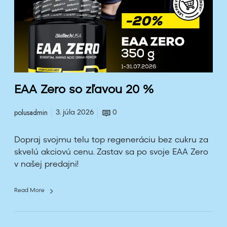
r
o
s
o
z
ľ
a
EAA Zero so zľavou 20 %
v
o
polusadmin
3. júla 2026
0
u
2
Dopraj svojmu telu top regeneráciu bez cukru za
0
skvelú akciovú cenu. Zastav sa po svoje EAA Zero
%
v našej predajni!
Read More