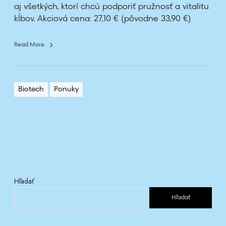
ž
aj všetkých, ktorí chcú podporiť pružnosť a vitalitu
i
kĺbov. Akciová cena: 27,10 € (pôvodne 33,90 €)
v
o
Read More
t
n
ý
š
Biotech
Ponuky
t
ý
l
–
t
e
r
Hľadať
a
z
Hľadať
s
o