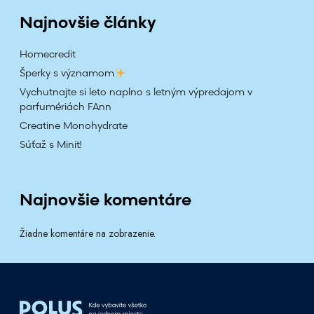
z
Najnovšie články
ľ
a
Homecredit
v
Šperky s významom
o
Vychutnajte si leto naplno s letným výpredajom v
u
parfumériách FAnn
2
Creatine Monohydrate
0
Súťaž s Minit!
%
!
Najnovšie komentáre
Žiadne komentáre na zobrazenie.