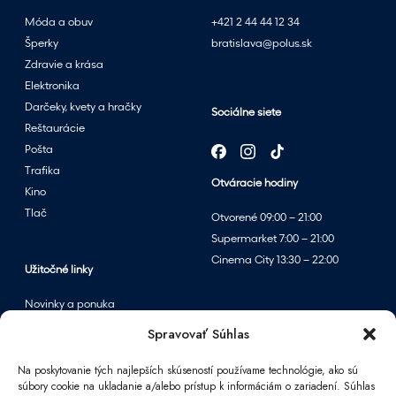
Móda a obuv
+421 2 44 44 12 34
Šperky
bratislava@polus.sk
Zdravie a krása
Elektronika
Darčeky, kvety a hračky
Sociálne siete
Reštaurácie
Pošta
Trafika
Otváracie hodiny
Kino
Tlač
Otvorené 09:00 – 21:00
Supermarket 7:00 – 21:00
Cinema City 13:30 – 22:00
Užitočné linky
Novinky a ponuka
Podujatia
Spravovať Súhlas
Mapa centra
Na poskytovanie tých najlepších skúseností používame technológie, ako sú
súbory cookie na ukladanie a/alebo prístup k informáciám o zariadení. Súhlas