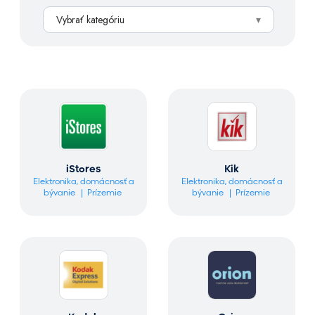
h
Vybrať kategóriu
ľ
a
d
á
v
a
n
i
e
iStores
Kik
Elektronika, domácnosť a
Elektronika, domácnosť a
bývanie
Prízemie
bývanie
Prízemie