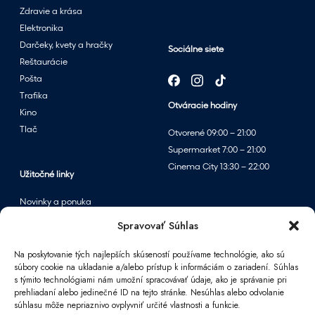
ý
Zdravie a krása
p
Elektronika
r
Darčeky, kvety a hračky
Sociálne siete
e
Reštaurácie
d
Pošta
a
Trafika
Otváracie hodiny
j
Kino
o
Tlač
Otvorené 09:00 – 21:00
m
Supermarket 7:00 – 21:00
v
Cinema City 13:30 – 22:00
p
Užitočné linky
a
Novinky a ponuka
r
Podujatia
Spravovať Súhlas
f
Mapa centra
u
Na poskytovanie tých najlepších skúseností používame technológie, ako sú
m
súbory cookie na ukladanie a/alebo prístup k informáciám o zariadení. Súhlas
é
s týmito technológiami nám umožní spracovávať údaje, ako je správanie pri
Informácie
prehliadaní alebo jedinečné ID na tejto stránke. Nesúhlas alebo odvolanie
r
súhlasu môže nepriaznivo ovplyvniť určité vlastnosti a funkcie.
Kontakt
i