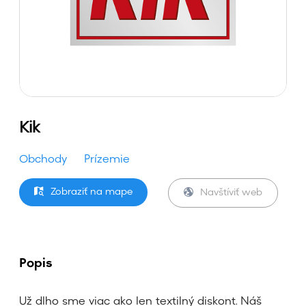
Kik
Obchody
Prízemie
Zobraziť na mape
Navštíviť web
Popis
Už dlho sme viac ako len textilný diskont. Náš