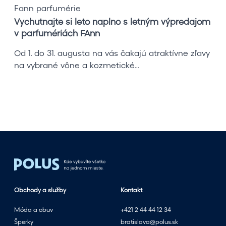
i
Fann parfumérie
l
Vychutnajte si leto naplno s letným výpredajom
e
v parfumériách FAnn
t
o
Od 1. do 31. augusta na vás čakajú atraktívne zľavy
n
na vybrané vône a kozmetické...
a
p
l
n
o
s
l
e
t
n
Obchody a služby
Kontakt
ý
m
Móda a obuv
+421 2 44 44 12 34
v
Šperky
bratislava@polus.sk