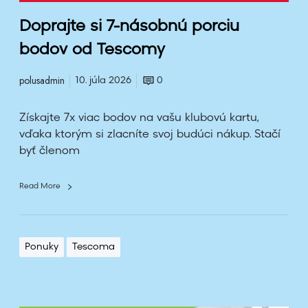
n
Doprajte si 7-násobnú porciu
á
s
bodov od Tescomy
o
polusadmin
b
10. júla 2026
0
n
ú
Získajte 7x viac bodov na vašu klubovú kartu,
p
vďaka ktorým si zlacníte svoj budúci nákup. Stačí
o
byť členom
r
c
Read More
i
u
b
o
Ponuky
Tescoma
d
o
v