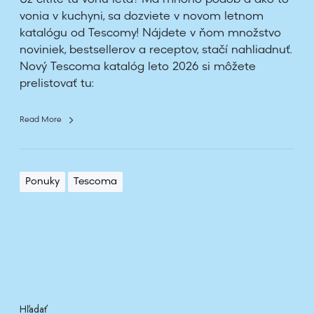
t
vonia v kuchyni, sa dozviete v novom letnom
o
katalógu od Tescomy! Nájdete v ňom množstvo
2
noviniek, bestsellerov a receptov, stačí nahliadnuť.
0
Nový Tescoma katalóg leto 2026 si môžete
2
prelistovať tu:
6
o
Read More
d
T
E
S
Ponuky
Tescoma
C
O
M
Y
Hľadať