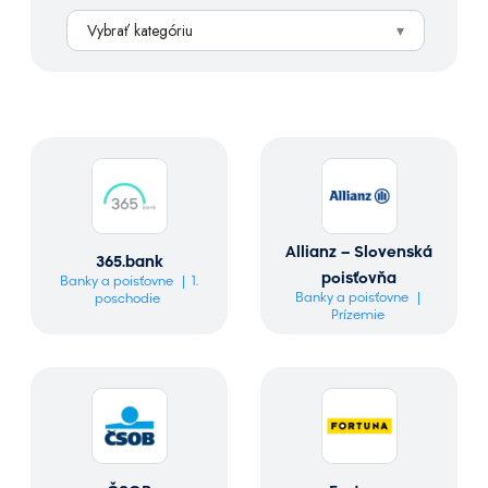
h
Vybrať kategóriu
ľ
a
d
á
v
a
n
i
e
Allianz – Slovenská
365.bank
poisťovňa
Banky a poisťovne
1.
Banky a poisťovne
poschodie
Prízemie