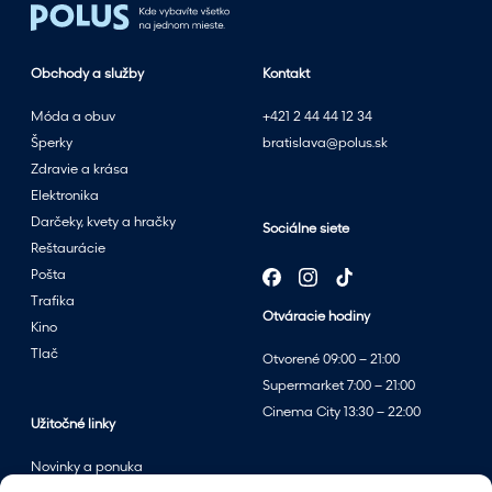
Obchody a služby
Kontakt
Móda a obuv
+421 2 44 44 12 34
Šperky
bratislava@polus.sk
Zdravie a krása
Elektronika
Darčeky, kvety a hračky
Sociálne siete
Reštaurácie
Pošta
Trafika
Otváracie hodiny
Kino
Tlač
Otvorené 09:00 – 21:00
Supermarket 7:00 – 21:00
Cinema City 13:30 – 22:00
Užitočné linky
Novinky a ponuka