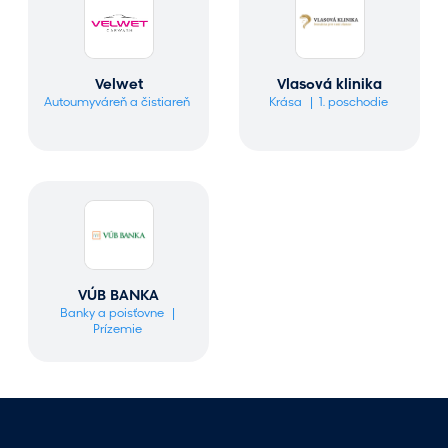
Velwet
Vlasová klinika
Autoumyváreň a čistiareň
Krása
1. poschodie
VÚB BANKA
Banky a poisťovne
Prízemie