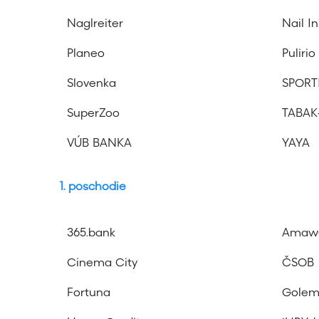
Naglreiter
Nail I
Planeo
Pulirio
Slovenka
SPORT
SuperZoo
TABAK
VÚB BANKA
YAYA
1. poschodie
365.bank
Amawe
Cinema City
ČSOB
Fortuna
Gole