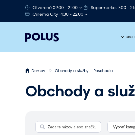
Otvorené 09:00 - 21:00
Supermarket 7:00 - 21
Cinema City 14:30 - 22:00
OBCH
Domov
Obchody a služby – Poschodia
Obchody a slu
V
Vybrať kateg
y