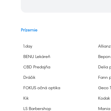
h
ľ
a
d
á
Prízemie
v
a
n
1.day
Allian
i
e
BENU Lekáreň
Bepon
CBD Predajňa
Delia 
Dráčik
Fann 
FOKUS očná optika
Geco 
Kik
Kodak
LS Barbershop
Mania 