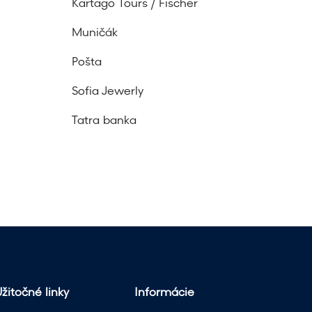
Kartago Tours / Fischer
Muničák
Pošta
Sofia Jewerly
Tatra banka
žitočné linky
Informácie