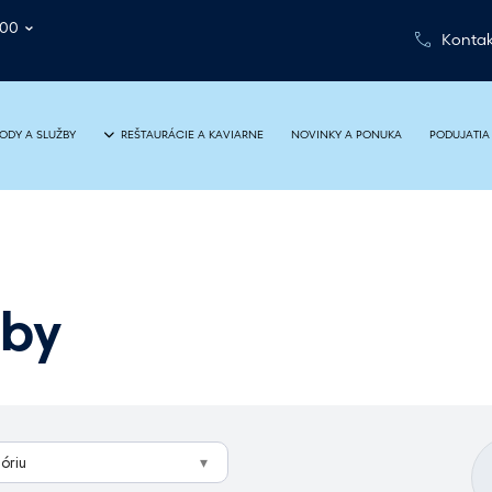
:00
Kontak
NOVINKY A PONUKA
PODUJATIA
ODY A SLUŽBY
REŠTAURÁCIE A KAVIARNE
žby
óriu