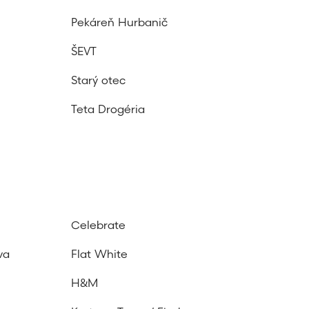
a
Pekáreň Hurbanič
d
ŠEVT
á
Starý otec
v
Teta Drogéria
a
n
i
a
Celebrate
va
Flat White
H&M