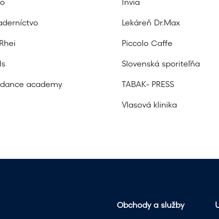
ko
Invia
kaderníctvo
Lekáreň Dr.Max
Rhei
Piccolo Caffe
ls
Slovenská sporiteľňa
t dance academy
TABAK- PRESS
Vlasová klinika
Obchody a služby
U