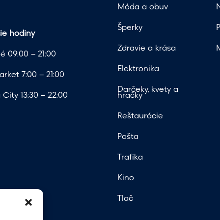
Móda a obuv
Šperky
ie hodiny
Zdravie a krása
é 09:00 – 21:00
Elektronika
rket 7:00 – 21:00
Darčeky, kvety a
City 13:30 – 22:00
hračky
Reštaurácie
Pošta
Trafika
Kino
Tlač