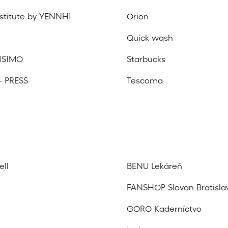
nstitute by YENNHI
Orion
Quick wash
ISIMO
Starbucks
- PRESS
Tescoma
ll
BENU Lekáreň
FANSHOP Slovan Bratisla
m
GORO Kaderníctvo