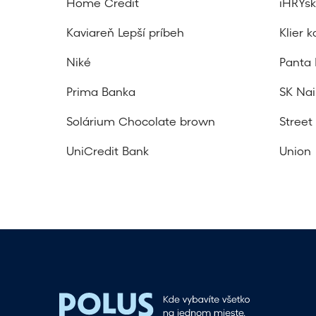
Home Credit
iHRYs
Kaviareň Lepší príbeh
Klier 
Niké
Panta 
Prima Banka
SK Nai
Solárium Chocolate brown
Stree
UniCredit Bank
Union