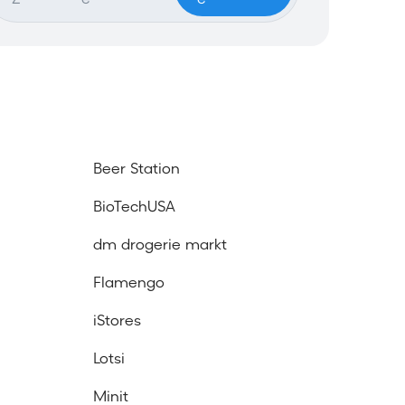
Z
e
e
m
o
d
á
l
n
Beer Station
e
BioTechUSA
h
dm drogerie markt
o
Flamengo
v
iStores
y
h
Lotsi
ľ
Minit