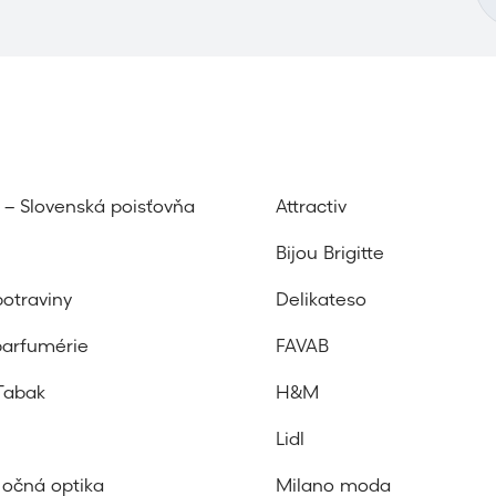
z – Slovenská poisťovňa
Attractiv
Bijou Brigitte
potraviny
Delikateso
parfumérie
FAVAB
Tabak
H&M
Lidl
očná optika
Milano moda