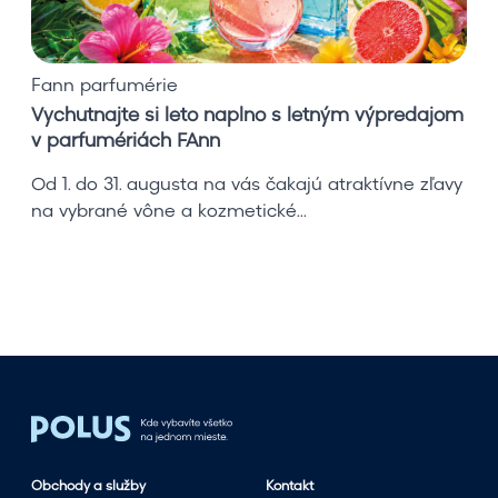
e
s
i
Fann parfumérie
l
Vychutnajte si leto naplno s letným výpredajom
e
v parfumériách FAnn
t
o
Od 1. do 31. augusta na vás čakajú atraktívne zľavy
n
na vybrané vône a kozmetické...
a
p
l
n
o
s
l
e
t
n
Obchody a služby
Kontakt
ý