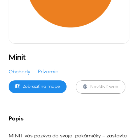
Minit
Obchody
Prízemie
Zobraziť na mape
Navštíviť web
Popis
MINIT vás pozýva do svojej pekárničky – zastavte