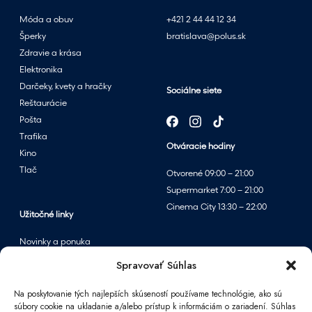
m
Móda a obuv
+421 2 44 44 12 34
v
Šperky
bratislava@polus.sk
ý
Zdravie a krása
p
Elektronika
r
Darčeky, kvety a hračky
Sociálne siete
e
Reštaurácie
d
Pošta
a
Trafika
Otváracie hodiny
j
Kino
o
Tlač
Otvorené 09:00 – 21:00
m
Supermarket 7:00 – 21:00
v
Cinema City 13:30 – 22:00
p
Užitočné linky
a
Novinky a ponuka
r
Podujatia
Spravovať Súhlas
f
Mapa centra
u
Na poskytovanie tých najlepších skúseností používame technológie, ako sú
m
súbory cookie na ukladanie a/alebo prístup k informáciám o zariadení. Súhlas