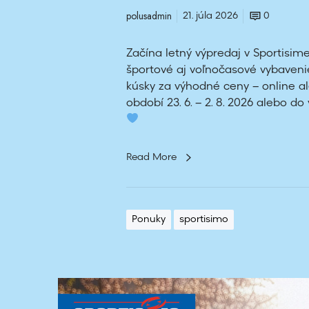
polusadmin
21. júla 2026
0
Začína letný výpredaj v Sportisim
športové aj voľnočasové vybaveni
kúsky za výhodné ceny – online a
období 23. 6. – 2. 8. 2026 alebo do
Read More
Ponuky
sportisimo
S
p