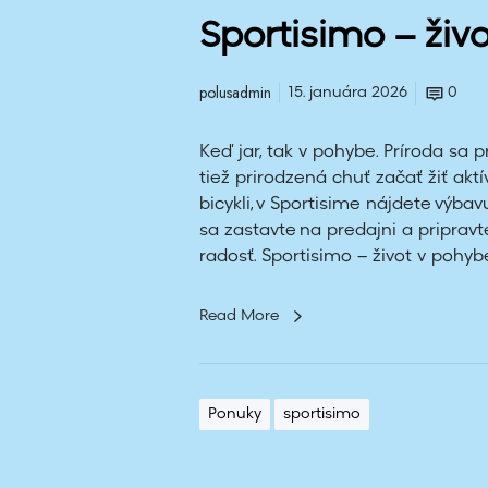
h
Sportisimo – živ
y
b
polusadmin
15. januára 2026
0
e
Keď jar, tak v pohybe. Príroda sa 
tiež prirodzená chuť začať žiť akt
bicykli, v Sportisime nájdete výba
sa zastavte na predajni a pripravte
radosť. Sportisimo – život v pohyb
Read More
Ponuky
sportisimo