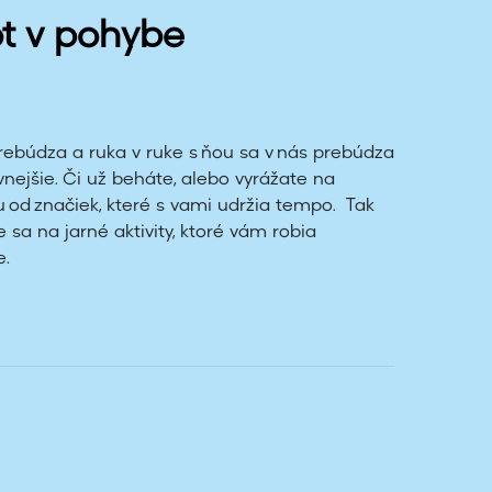
ot v pohybe
prebúdza a ruka v ruke s ňou sa v nás prebúdza
ívnejšie. Či už beháte, alebo vyrážate na
vu od značiek, které s vami udržia tempo. Tak
 sa na jarné aktivity, ktoré vám robia
e.