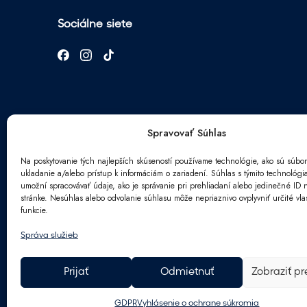
Sociálne siete
Spravovať Súhlas
Na poskytovanie tých najlepších skúseností používame technológie, ako sú súbor
ukladanie a/alebo prístup k informáciám o zariadení. Súhlas s týmito technológ
Newsletter
umožní spracovávať údaje, ako je správanie pri prehliadaní alebo jedinečné ID n
E
stránke. Nesúhlas alebo odvolanie súhlasu môže nepriaznivo ovplyvniť určité vlas
E
m
funkcie.
m
a
a
i
Správa služieb
S
i
Súhlasím so spracovaním
osobných údajo
l
p
l
*
r
*
*
Prijať
Odmietnuť
Zobraziť p
a
c
GDPR
Vyhlásenie o ochrane súkromia