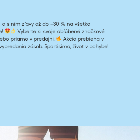
e a s ním zľavy až do –30 % na všetko
e!
Vyberte si svoje obľúbené značkové
lebo priamo v predajni.
Akcia prebieha v
 vypredania zásob. Sportisimo, život v pohybe!