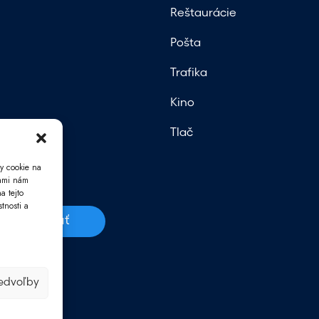
Reštaurácie
Pošta
Trafika
Kino
Tlač
y cookie na
iami nám
a tejto
tnosti a
Odoslať
v.
redvoľby