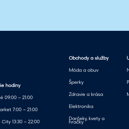
Obchody a služby
U
Móda a obuv
Šperky
ie hodiny
Zdravie a krása
é 09:00 – 21:00
Elektronika
rket 7:00 – 21:00
Darčeky, kvety a
City 13:30 – 22:00
hračky