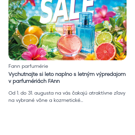
u
t
n
a
j
t
e
s
i
Fann parfumérie
l
Vychutnajte si leto naplno s letným výpredajom
e
v parfumériách FAnn
t
o
Od 1. do 31. augusta na vás čakajú atraktívne zľavy
n
na vybrané vône a kozmetické...
a
p
l
n
o