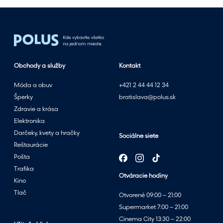
s
l
e
t
n
Obchody a služby
Kontakt
ý
m
Móda a obuv
+421 2 44 44 12 34
v
Šperky
bratislava@polus.sk
ý
Zdravie a krása
p
Elektronika
r
Darčeky, kvety a hračky
Sociálne siete
e
Reštaurácie
d
Pošta
a
Trafika
Otváracie hodiny
j
Kino
o
Tlač
Otvorené 09:00 – 21:00
m
Supermarket 7:00 – 21:00
v
Cinema City 13:30 – 22:00