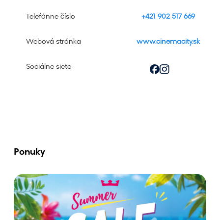
Telefónne číslo
+421 902 517 669
Webová stránka
www.cinemacity.sk
Sociálne siete
Ponuky
V
y
c
h