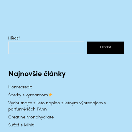
h
z
l
i
a
v
Hľadať
v
Hľadať
P
a
n
t
Najnovšie články
a
R
Homecredit
h
Šperky s významom
e
Vychutnajte si leto naplno s letným výpredajom v
i
parfumériách FAnn
Creatine Monohydrate
Súťaž s Minit!