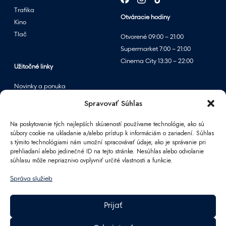
Trafika
Otváracie hodiny
Kino
Tlač
Otvorené 09:00 – 21:00
Supermarket 7:00 – 21:00
Cinema City 13:30 – 22:00
Užitočné linky
Novinky a ponuka
Podujatia
Spravovať Súhlas
Mapa centra
Na poskytovanie tých najlepších skúseností používame technológie, ako sú
súbory cookie na ukladanie a/alebo prístup k informáciám o zariadení. Súhlas
s týmito technológiami nám umožní spracovávať údaje, ako je správanie pri
Informácie
prehliadaní alebo jedinečné ID na tejto stránke. Nesúhlas alebo odvolanie
súhlasu môže nepriaznivo ovplyvniť určité vlastnosti a funkcie.
Kontakt
FAQ
Správa služieb
Pre partnerov
Parkovanie
Prijať
Ako sa k nám dostanete