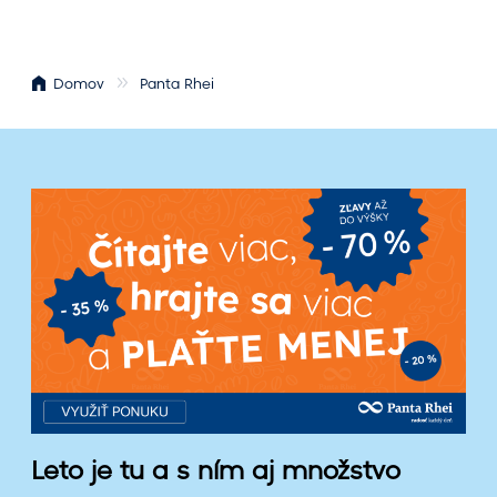
Domov
Panta Rhei
L
e
t
o
j
e
t
u
a
s
n
Leto je tu a s ním aj množstvo
í