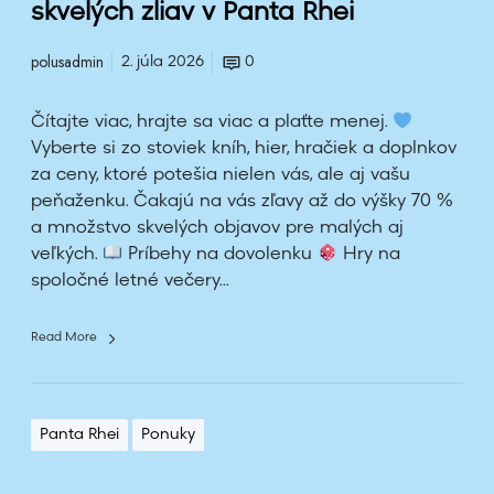
skvelých zliav v Panta Rhei
m
a
polusadmin
2. júla 2026
0
j
m
Čítajte viac, hrajte sa viac a plaťte menej.
n
Vyberte si zo stoviek kníh, hier, hračiek a doplnkov
o
za ceny, ktoré potešia nielen vás, ale aj vašu
ž
peňaženku. Čakajú na vás zľavy až do výšky 70 %
s
a množstvo skvelých objavov pre malých aj
t
veľkých.
Príbehy na dovolenku
Hry na
v
spoločné letné večery...
o
s
k
Read More
v
e
l
Panta Rhei
Ponuky
ý
c