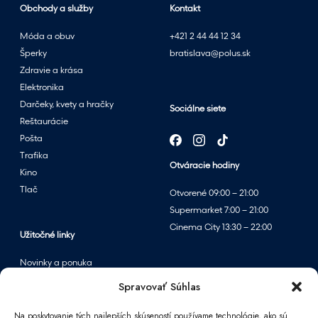
Obchody a služby
Kontakt
Móda a obuv
+421 2 44 44 12 34
Šperky
bratislava@polus.sk
Zdravie a krása
Elektronika
Darčeky, kvety a hračky
Sociálne siete
Reštaurácie
Pošta
Trafika
Otváracie hodiny
Kino
Tlač
Otvorené 09:00 – 21:00
Supermarket 7:00 – 21:00
Cinema City 13:30 – 22:00
Užitočné linky
Novinky a ponuka
Podujatia
Spravovať Súhlas
Mapa centra
Na poskytovanie tých najlepších skúseností používame technológie, ako sú