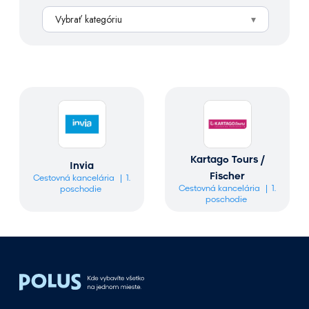
h
Vybrať kategóriu
ľ
a
d
á
v
a
n
i
e
Kartago Tours /
Invia
Fischer
Cestovná kancelária
1.
Cestovná kancelária
1.
poschodie
poschodie