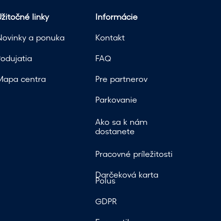
žitočné linky
Informácie
Novinky a ponuka
Kontakt
Podujatia
FAQ
Mapa centra
Pre partnerov
Parkovanie
Ako sa k nám
dostanete
Pracovné príležitosti
Darčeková karta
Polus
GDPR