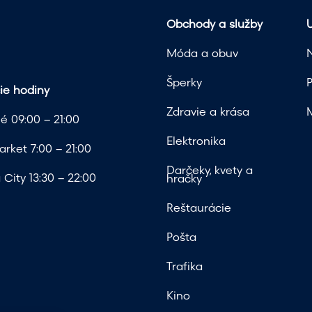
Obchody a služby
U
Móda a obuv
Šperky
ie hodiny
Zdravie a krása
é 09:00 – 21:00
Elektronika
rket 7:00 – 21:00
Darčeky, kvety a
City 13:30 – 22:00
hračky
Reštaurácie
Pošta
Trafika
Kino