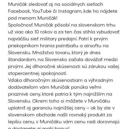
Muničák sledovať aj na sociálnych sieťach
Facebook, YouTube či Instagram, kde ho nájdete
pod menom Muničák!
Spoločnosť Muničák pôsobí na slovenskom trhu
už viac ako 10 rokov a za ten čas stihla vybudovať
najväčšiu sieť military predajní. Patrí k prvým
priekopníkom hrania paintballu a airsoftu na
Slovensku. Množstvo tovaru, ktorý je dnes
štandardom, na Slovensko začala dovážať medzi
prvými. Jej dlhoročné skúsenosti sú zárukou vašej
stopercentnej spokojnosti.
Vďaka dlhoročným skúsenostiam a výhradným
dodávateľom vám Muničák ponúka veľmi
priaznivé ceny, ktoré patria k tým najnižším na
Slovensku. Okrem toho si môžete v Muničáku
uplatniť aj garanciu najnižšej ceny – ak by ste v
slovenskom obchode našli rovnaký produkt za
lepšiu cenu, v Muničáku vám cenu radi dorovnajú