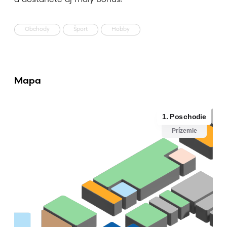
a dostanete aj malý bonus!
Obchody
Šport
Hobby
Mapa