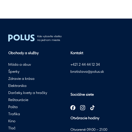
n
o
s
l
e
t
n
Obchody a služby
Kontakt
ý
m
Móda a obuv
+421 2 44 44 12 34
v
Šperky
bratislava@polus.sk
ý
Zdravie a krása
p
Elektronika
r
Darčeky, kvety a hračky
Sociálne siete
e
Reštaurácie
d
Pošta
a
Trafika
Otváracie hodiny
j
Kino
o
Tlač
Otvorené 09:00 – 21:00