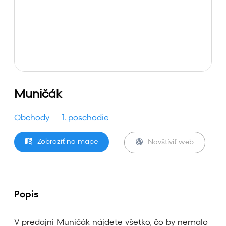
Muničák
Obchody
1. poschodie
Zobraziť na mape
Navštíviť web
Popis
V predajni Muničák nájdete všetko, čo by nemalo