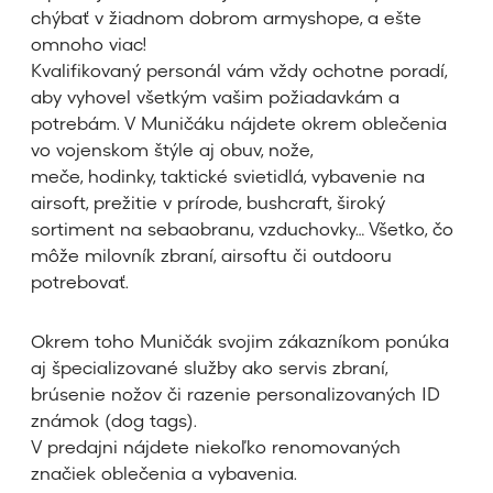
chýbať v žiadnom dobrom armyshope, a ešte
omnoho viac!
Kvalifikovaný personál vám vždy ochotne poradí,
aby vyhovel všetkým vašim požiadavkám a
potrebám. V Muničáku nájdete okrem oblečenia
vo vojenskom štýle aj obuv, nože,
meče, hodinky, taktické svietidlá, vybavenie na
airsoft, prežitie v prírode, bushcraft, široký
sortiment na sebaobranu, vzduchovky… Všetko, čo
môže milovník zbraní, airsoftu či outdooru
potrebovať.
Okrem toho Muničák svojim zákazníkom ponúka
aj špecializované služby ako servis zbraní,
brúsenie nožov či razenie personalizovaných ID
známok (dog tags).
V predajni nájdete niekoľko renomovaných
značiek oblečenia a vybavenia.