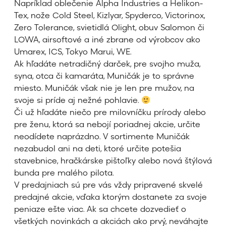
Napríklad oblečenie Alpha Industries a Helikon-
Tex, nože Cold Steel, Kizlyar, Spyderco, Victorinox,
Zero Tolerance, svietidlá Olight, obuv Salomon či
LOWA, airsoftové a iné zbrane od výrobcov ako
Umarex, ICS, Tokyo Marui, WE.
Ak hľadáte netradičný darček, pre svojho muža,
syna, otca či kamaráta, Muničák je to správne
miesto. Muničák však nie je len pre mužov, na
svoje si príde aj nežné pohlavie.
Či už hľadáte niečo pre milovníčku prírody alebo
pre ženu, ktorá sa nebojí poriadnej akcie, určite
neodídete naprázdno. V sortimente Muničák
nezabudol ani na deti, ktoré určite potešia
stavebnice, hračkárske pištoľky alebo nová štýlová
bunda pre malého pilota.
V predajniach sú pre vás vždy pripravené skvelé
predajné akcie, vďaka ktorým dostanete za svoje
peniaze ešte viac. Ak sa chcete dozvedieť o
všetkých novinkách a akciách ako prvý, neváhajte