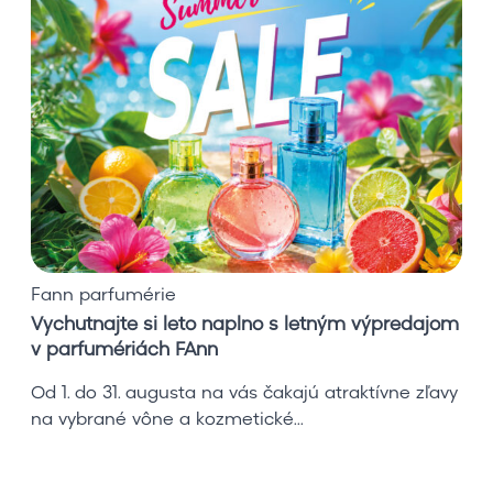
c
h
u
t
n
a
j
t
e
s
i
Fann parfumérie
l
Vychutnajte si leto naplno s letným výpredajom
e
v parfumériách FAnn
t
o
Od 1. do 31. augusta na vás čakajú atraktívne zľavy
n
na vybrané vône a kozmetické...
a
p
l