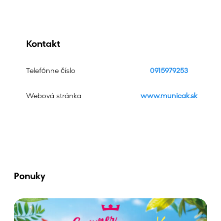
Kontakt
Telefónne číslo
0915979253
Webová stránka
www.municak.sk
Ponuky
V
y