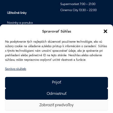
m
Supermarket 7:00 – 21:00
v
Cinema City 13:30 – 22:00
p
Užitočné linky
a
Novinky a ponuka
r
Podujatia
Spravovať Súhlas
f
Mapa centra
u
Na poskytovanie tých najlepších skúseností používame technológie, ako sú
m
súbory cookie na ukladanie a/alebo prístup k informáciám o zariadení. Súhlas
é
s týmito technológiami nám umožní spracovávať údaje, ako je správanie pri
Informácie
prehliadaní alebo jedinečné ID na tejto stránke. Nesúhlas alebo odvolanie
r
súhlasu môže nepriaznivo ovplyvniť určité vlastnosti a funkcie.
Kontakt
i
FAQ
á
Správa služieb
Pre partnerov
c
Parkovanie
h
Prijať
F
Ako sa k nám dostanete
A
Pracovné príležitosti
Odmietnuť
n
Darčeková karta Polus
n
GDPR
Zobraziť predvoľby
Energetika