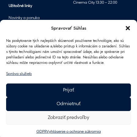
Cinema City 13:30 – 22:00
Užitočné linky
Novinky a ponuka
Podujatia
Spravovať Súhlas
Mapa centra
Na poskytovanie tých najlepších skúseností používame technológie, ako sú
súbory cookie na ukladanie a/alebo prístup k informáciám o zariadení. Súhlas
s týmito technológiami nám umožní spracovávať údaje, ako je správanie pri
Informácie
prehliadaní alebo jedinečné ID na tejto stránke. Nesúhlas alebo odvolanie
súhlasu môže nepriaznivo ovplyvniť určité vlastnosti a funkcie.
Kontakt
FAQ
Správa služieb
Pre partnerov
Parkovanie
Prijať
Ako sa k nám dostanete
Pracovné príležitosti
Odmietnuť
Darčeková karta Polus
GDPR
Zobraziť predvoľby
Energetika
GDPR
Vyhlásenie o ochrane súkromia