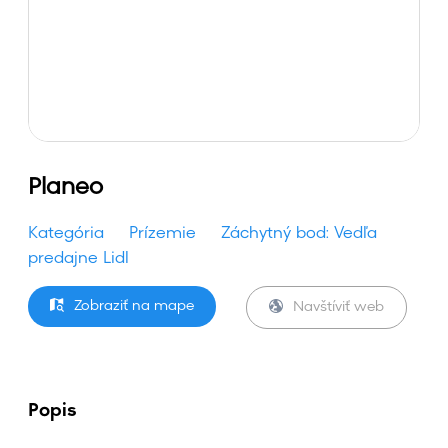
Planeo
Kategória
Prízemie
Záchytný bod: Vedľa
predajne Lidl
Zobraziť na mape
Navštíviť web
Popis