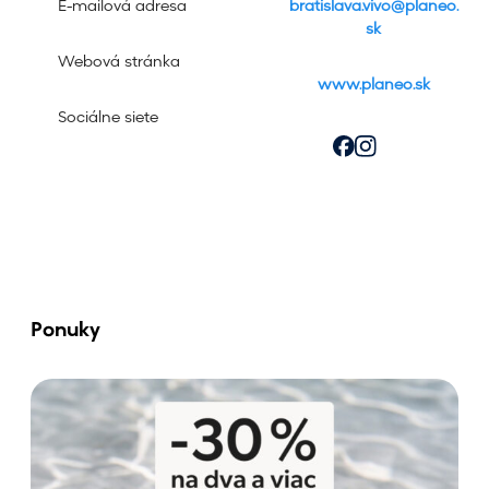
E-mailová adresa
bratislava.vivo@planeo.
sk
Webová stránka
www.planeo.sk
Sociálne siete
Ponuky
Š
p
e
r