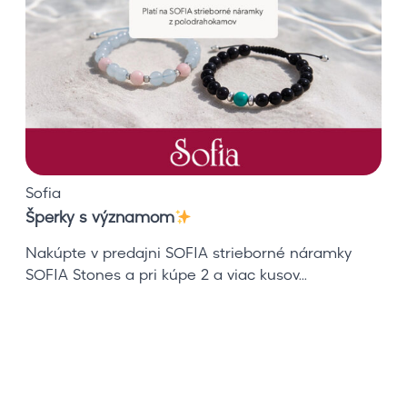
k
y
s
v
ý
z
n
a
m
Sofia
o
Šperky s významom
m
Nakúpte v predajni SOFIA strieborné náramky
SOFIA Stones a pri kúpe 2 a viac kusov...