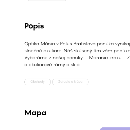
Popis
Optika Mánia v Polus Bratislava ponúka vynikajú
slnečné okuliare. Náš skúsený tím vám ponúka
Vyberáme z našej ponuky: – Meranie zraku – Zn
o okuliarové rámy a sklá
Obchody
Zdravie a krása
Mapa