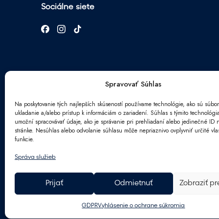
Sociálne siete
Spravovať Súhlas
Na poskytovanie tých najlepších skúseností používame technológie, ako sú súbor
ukladanie a/alebo prístup k informáciám o zariadení. Súhlas s týmito technológ
Newsletter
umožní spracovávať údaje, ako je správanie pri prehliadaní alebo jedinečné ID n
stránke. Nesúhlas alebo odvolanie súhlasu môže nepriaznivo ovplyvniť určité vlas
E
funkcie.
*
m
E
a
Správa služieb
m
S
i
Súhlasím so spracovaním
osobných údajo
a
p
l
i
r
*
Prijať
Odmietnuť
Zobraziť p
l
a
ú
c
d
o
GDPR
Vyhlásenie o ochrane súkromia
a
v