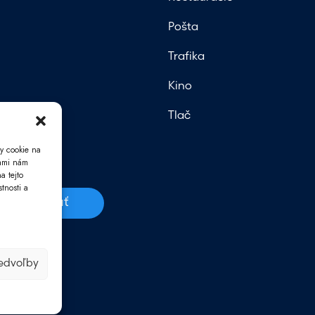
Pošta
Trafika
Kino
Tlač
y cookie na
iami nám
a tejto
tnosti a
Odoslať
v.
redvoľby