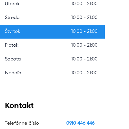
m
Utorok
10:00 - 21:00
o
Streda
10:00 - 21:00
d
á
Štvrtok
10:00 - 21:00
l
Piatok
10:00 - 21:00
n
Sobota
10:00 - 21:00
e
h
Nedeľa
10:00 - 21:00
o
v
y
Kontakt
h
Telefónne číslo
0910 446 446
ľ