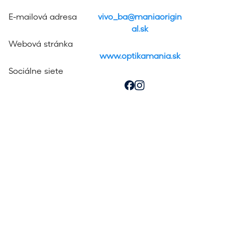
a
E-mailová adresa
vivo_ba@maniaorigin
d
al.sk
Webová stránka
á
www.optikamania.sk
v
Sociálne siete
a
n
i
a