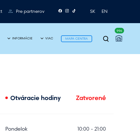
t
Pre partnerov
SK
EN
996
P
INFORMÁCIE
VIAC
MAPA CENTRA
r
e
p
n
u
Otváracie hodiny
Zatvorené
t
i
e
Pondelok
10:00 - 21:00