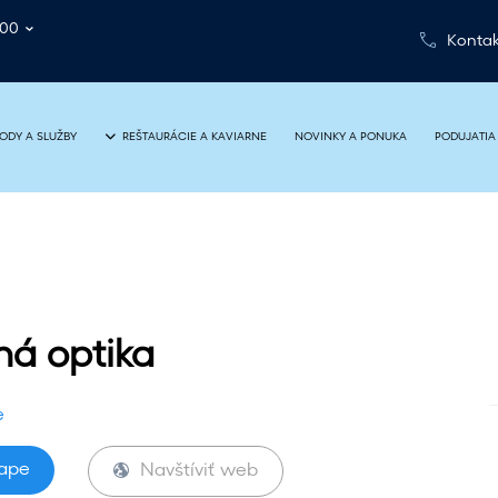
:00
Kontak
NOVINKY A PONUKA
PODUJATIA
ODY A SLUŽBY
REŠTAURÁCIE A KAVIARNE
á optika
e
mape
Navštíviť web