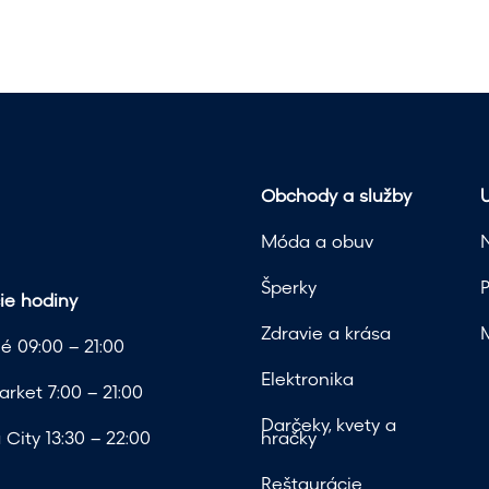
Obchody a služby
U
Móda a obuv
Šperky
ie hodiny
Zdravie a krása
é 09:00 – 21:00
Elektronika
rket 7:00 – 21:00
Darčeky, kvety a
City 13:30 – 22:00
hračky
Reštaurácie