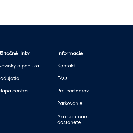
!
žitočné linky
Informácie
Novinky a ponuka
Kontakt
Podujatia
FAQ
Mapa centra
Pre partnerov
Parkovanie
Ako sa k nám
dostanete