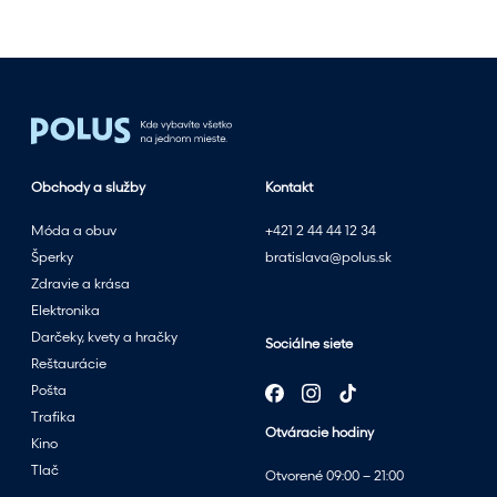
n
o
s
l
e
t
n
Obchody a služby
Kontakt
ý
m
Móda a obuv
+421 2 44 44 12 34
v
Šperky
bratislava@polus.sk
ý
Zdravie a krása
p
Elektronika
r
Darčeky, kvety a hračky
Sociálne siete
e
Reštaurácie
d
Pošta
a
Trafika
Otváracie hodiny
j
Kino
o
Tlač
Otvorené 09:00 – 21:00
m