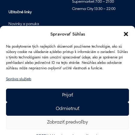
Supermarket 7:00 – 21:00
v
Cinema City 13:30 – 22:00
p
Užitočné linky
a
Novinky a ponuka
r
Podujatia
Spravovať Súhlas
f
Mapa centra
u
Na poskytovanie tých najlepších skúseností používame technológie, ako sú
m
súbory cookie na ukladanie a/alebo prístup k informáciám o zariadení. Súhlas
é
s týmito technológiami nám umožní spracovávať údaje, ako je správanie pri
Informácie
prehliadaní alebo jedinečné ID na tejto stránke. Nesúhlas alebo odvolanie
r
súhlasu môže nepriaznivo ovplyvniť určité vlastnosti a funkcie.
Kontakt
i
FAQ
á
Správa služieb
Pre partnerov
c
Parkovanie
h
Prijať
F
Ako sa k nám dostanete
A
Pracovné príležitosti
Odmietnuť
n
Darčeková karta Polus
n
GDPR
Zobraziť predvoľby
Energetika