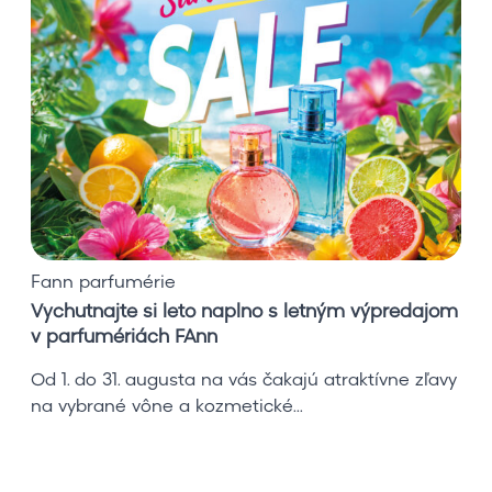
c
h
u
t
n
a
j
t
e
s
i
Fann parfumérie
l
Vychutnajte si leto naplno s letným výpredajom
e
v parfumériách FAnn
t
o
Od 1. do 31. augusta na vás čakajú atraktívne zľavy
n
na vybrané vône a kozmetické...
a
p
l