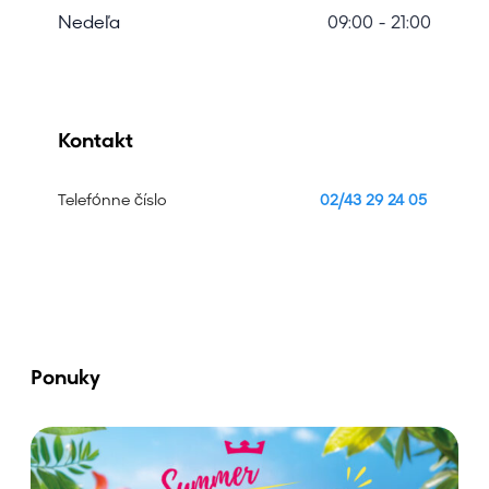
Nedeľa
09:00 - 21:00
Kontakt
Telefónne číslo
02/43 29 24 05
Ponuky
V
y