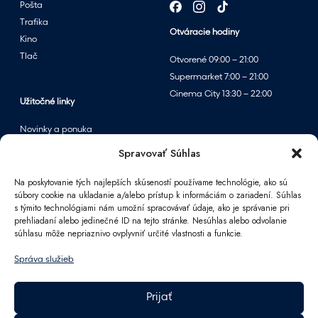
d
Pošta
a
Trafika
Otváracie hodiny
j
Kino
o
Tlač
Otvorené 09:00 – 21:00
m
Supermarket 7:00 – 21:00
v
Cinema City 13:30 – 22:00
p
Užitočné linky
a
Novinky a ponuka
r
Podujatia
Spravovať Súhlas
f
Mapa centra
u
Na poskytovanie tých najlepších skúseností používame technológie, ako sú
m
súbory cookie na ukladanie a/alebo prístup k informáciám o zariadení. Súhlas
é
s týmito technológiami nám umožní spracovávať údaje, ako je správanie pri
Informácie
prehliadaní alebo jedinečné ID na tejto stránke. Nesúhlas alebo odvolanie
r
súhlasu môže nepriaznivo ovplyvniť určité vlastnosti a funkcie.
Kontakt
i
FAQ
á
Správa služieb
Pre partnerov
c
Parkovanie
h
Prijať
F
Ako sa k nám dostanete