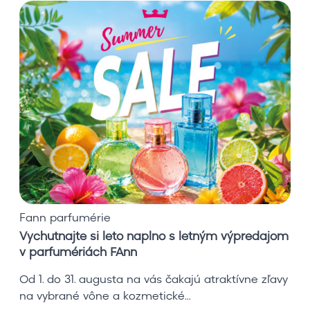
V
y
c
h
u
t
n
a
j
t
e
s
i
Fann parfumérie
l
Vychutnajte si leto naplno s letným výpredajom
e
v parfumériách FAnn
t
o
Od 1. do 31. augusta na vás čakajú atraktívne zľavy
n
na vybrané vône a kozmetické...
a