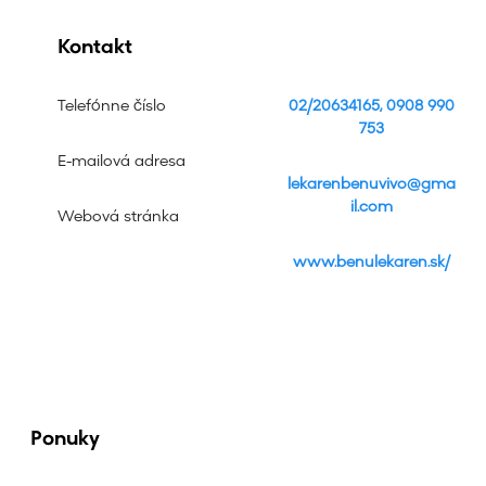
Kontakt
Telefónne číslo
02/20634165, 0908 990
753
E-mailová adresa
lekarenbenuvivo@gma
il.com
Webová stránka
www.benulekaren.sk/
Ponuky