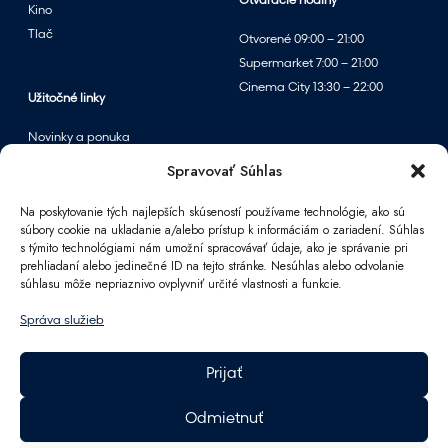
Otváracie hodiny
j
Kino
o
Tlač
Otvorené 09:00 – 21:00
m
Supermarket 7:00 – 21:00
v
Cinema City 13:30 – 22:00
p
Užitočné linky
a
Novinky a ponuka
r
Podujatia
Spravovať Súhlas
f
Mapa centra
u
Na poskytovanie tých najlepších skúseností používame technológie, ako sú
m
súbory cookie na ukladanie a/alebo prístup k informáciám o zariadení. Súhlas
é
s týmito technológiami nám umožní spracovávať údaje, ako je správanie pri
Informácie
prehliadaní alebo jedinečné ID na tejto stránke. Nesúhlas alebo odvolanie
r
súhlasu môže nepriaznivo ovplyvniť určité vlastnosti a funkcie.
Kontakt
i
FAQ
á
Správa služieb
Pre partnerov
c
Parkovanie
h
Prijať
F
Ako sa k nám dostanete
A
Pracovné príležitosti
Odmietnuť
n
Darčeková karta Polus