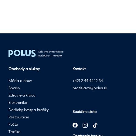
p
l
n
o
s
l
e
t
n
Obchody a služby
Kontakt
ý
m
Móda a obuv
+421 2 44 44 12 34
v
Šperky
bratislava@polus.sk
ý
Zdravie a krása
p
Elektronika
r
Darčeky, kvety a hračky
Sociálne siete
e
Reštaurácie
d
Pošta
a
Trafika