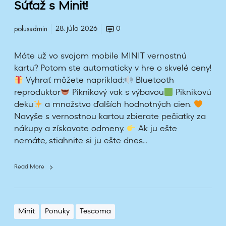
Súťaž s Minit!
polusadmin
28. júla 2026
0
Máte už vo svojom mobile MINIT vernostnú
kartu? Potom ste automaticky v hre o skvelé ceny!
Vyhrať môžete napríklad:
Bluetooth
reproduktor
Piknikový vak s výbavou
Piknikovú
deku
a množstvo ďalších hodnotných cien.
Navyše s vernostnou kartou zbierate pečiatky za
nákupy a získavate odmeny.
Ak ju ešte
nemáte, stiahnite si ju ešte dnes...
Read More
Minit
Ponuky
Tescoma