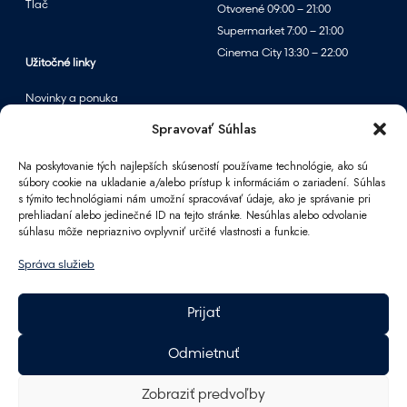
Tlač
Otvorené 09:00 – 21:00
Supermarket 7:00 – 21:00
Cinema City 13:30 – 22:00
Užitočné linky
Novinky a ponuka
Podujatia
Spravovať Súhlas
Mapa centra
Na poskytovanie tých najlepších skúseností používame technológie, ako sú
súbory cookie na ukladanie a/alebo prístup k informáciám o zariadení. Súhlas
s týmito technológiami nám umožní spracovávať údaje, ako je správanie pri
Informácie
prehliadaní alebo jedinečné ID na tejto stránke. Nesúhlas alebo odvolanie
súhlasu môže nepriaznivo ovplyvniť určité vlastnosti a funkcie.
Kontakt
FAQ
Správa služieb
Pre partnerov
Parkovanie
Prijať
Ako sa k nám dostanete
Pracovné príležitosti
Odmietnuť
Darčeková karta Polus
GDPR
Zobraziť predvoľby