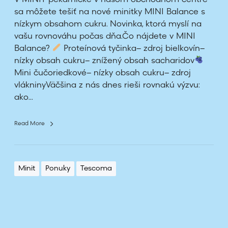
á
sa môžete tešiť na nové minitky MINI Balance s
r
nízkym obsahom cukru. Novinka, ktorá myslí na
n
vašu rovnováhu počas dňa.Čo nájdete v MINI
i
Balance?
Proteínová tyčinka– zdroj bielkovín–
č
nízky obsah cukru– znížený obsah sacharidov
k
Mini čučoriedkové– nízky obsah cukru– zdroj
e
vlákninyVäčšina z nás dnes rieši rovnakú výzvu:
ako...
Read More
Minit
Ponuky
Tescoma