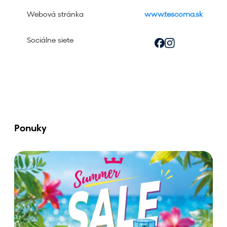
Webová stránka
www.tescoma.sk
Sociálne siete
Ponuky
V
y
c
h
u
t