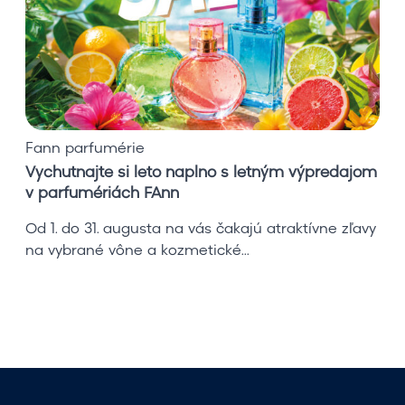
n
a
j
t
e
s
i
Fann parfumérie
l
Vychutnajte si leto naplno s letným výpredajom
e
v parfumériách FAnn
t
o
Od 1. do 31. augusta na vás čakajú atraktívne zľavy
n
na vybrané vône a kozmetické...
a
p
l
n
o
s
l