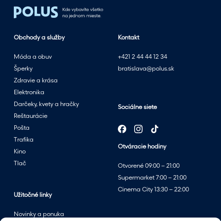
e
t
n
Obchody a služby
Kontakt
ý
m
Móda a obuv
+421 2 44 44 12 34
v
Šperky
bratislava@polus.sk
ý
Zdravie a krása
p
Elektronika
r
Darčeky, kvety a hračky
Sociálne siete
e
Reštaurácie
d
Pošta
a
Trafika
Otváracie hodiny
j
Kino
o
Tlač
Otvorené 09:00 – 21:00
m
Supermarket 7:00 – 21:00
v
Cinema City 13:30 – 22:00
p
Užitočné linky
a
Novinky a ponuka
r