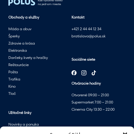
t
n
Obchody a služby
Kontakt
ý
m
Móda a obuv
+421 2 44 44 12 34
v
Šperky
bratislava@polus.sk
ý
Zdravie a krása
p
Elektronika
r
Darčeky, kvety a hračky
Sociálne siete
e
Reštaurácie
d
Pošta
a
Trafika
Otváracie hodiny
j
Kino
o
Tlač
Otvorené 09:00 – 21:00
m
Supermarket 7:00 – 21:00
v
Cinema City 13:30 – 22:00
p
Užitočné linky
a
Novinky a ponuka
r
Podujatia