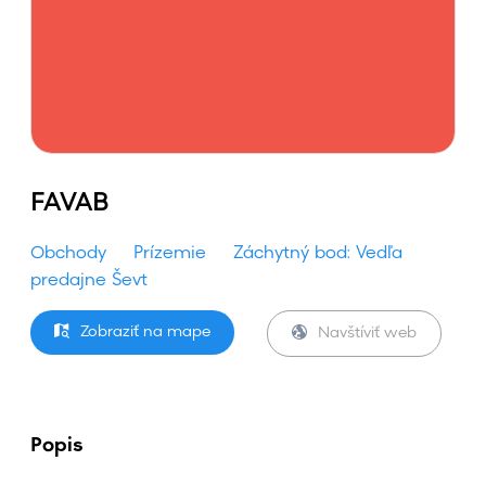
FAVAB
Obchody
Prízemie
Záchytný bod: Vedľa
predajne Ševt
Zobraziť na mape
Navštíviť web
Popis