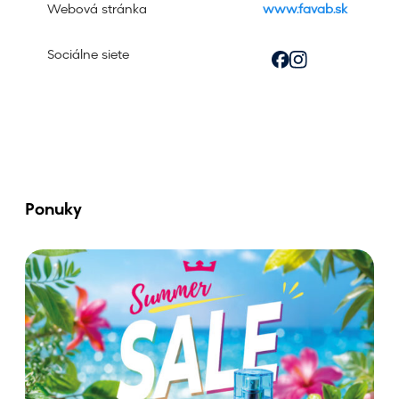
Webová stránka
www.favab.sk
Sociálne siete
Ponuky
V
y
c
h
u
t
n