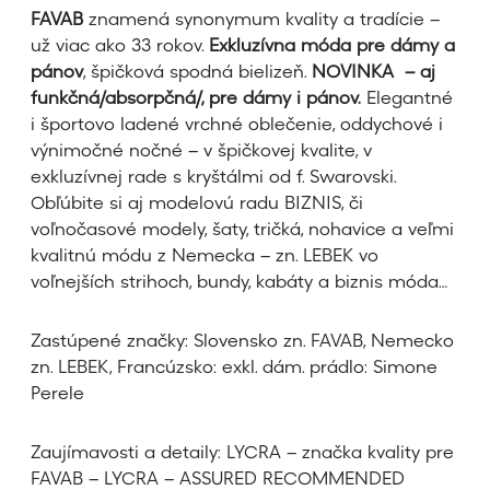
FAVAB
znamená synonymum kvality a tradície –
už viac ako 33 rokov.
Exkluzívna móda pre dámy a
pánov
, špičková spodná bielizeň.
NOVINKA – aj
funkčná/absorpčná/, pre dámy i pánov.
Elegantné
i športovo ladené vrchné oblečenie, oddychové i
výnimočné nočné – v špičkovej kvalite, v
exkluzívnej rade s kryštálmi od f. Swarovski.
Obľúbite si aj modelovú radu BIZNIS, či
voľnočasové modely, šaty, tričká, nohavice a veľmi
kvalitnú módu z Nemecka – zn. LEBEK vo
voľnejších strihoch, bundy, kabáty a biznis móda…
Zastúpené značky: Slovensko zn. FAVAB, Nemecko
zn. LEBEK, Francúzsko: exkl. dám. prádlo: Simone
Perele
Zaujímavosti a detaily: LYCRA – značka kvality pre
FAVAB – LYCRA – ASSURED RECOMMENDED