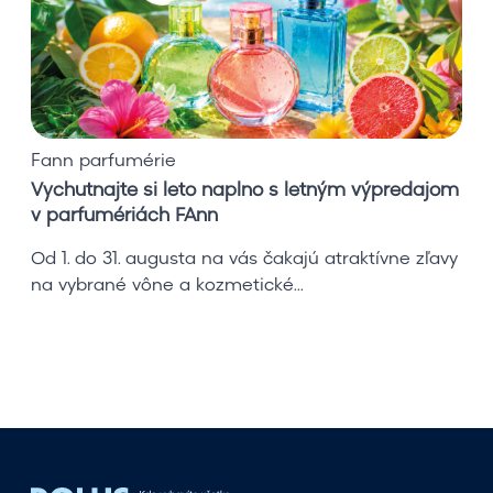
a
j
t
e
s
i
Fann parfumérie
l
Vychutnajte si leto naplno s letným výpredajom
e
v parfumériách FAnn
t
o
Od 1. do 31. augusta na vás čakajú atraktívne zľavy
n
na vybrané vône a kozmetické...
a
p
l
n
o
s
l
e