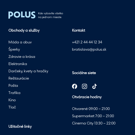
l
e
t
n
Obchody a služby
Kontakt
ý
m
Móda a obuv
+421 2 44 44 12 34
v
Šperky
bratislava@polus.sk
ý
Zdravie a krása
p
Elektronika
r
Darčeky, kvety a hračky
Sociálne siete
e
Reštaurácie
d
Pošta
a
Trafika
Otváracie hodiny
j
Kino
o
Tlač
Otvorené 09:00 – 21:00
m
Supermarket 7:00 – 21:00
v
Cinema City 13:30 – 22:00
p
Užitočné linky
a