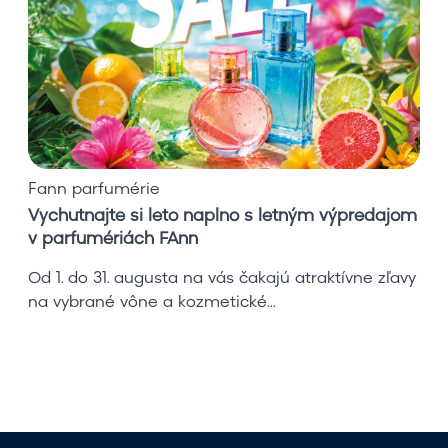
t
n
a
j
t
e
s
i
Fann parfumérie
l
Vychutnajte si leto naplno s letným výpredajom
e
v parfumériách FAnn
t
o
Od 1. do 31. augusta na vás čakajú atraktívne zľavy
n
na vybrané vône a kozmetické...
a
p
l
n
o
s