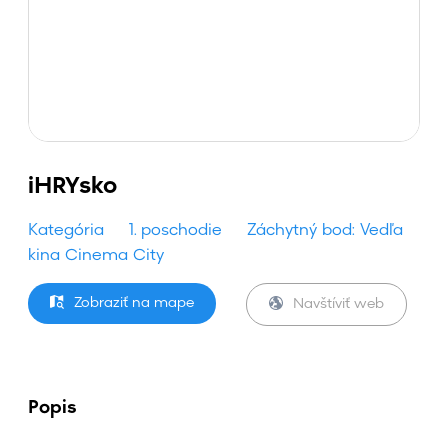
iHRYsko
Kategória
1. poschodie
Záchytný bod: Vedľa
kina Cinema City
Zobraziť na mape
Navštíviť web
Popis