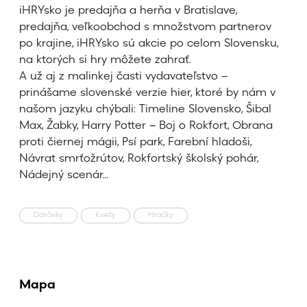
iHRYsko je predajňa a herňa v Bratislave,
predajňa, veľkoobchod s množstvom partnerov
po krajine, iHRYsko sú akcie po celom Slovensku,
na ktorých si hry môžete zahrať.
A už aj z malinkej časti vydavateľstvo –
prinášame slovenské verzie hier, ktoré by nám v
našom jazyku chýbali: Timeline Slovensko, Šibal
Max, Žabky, Harry Potter – Boj o Rokfort, Obrana
proti čiernej mágii, Psí park, Farební hladoši,
Návrat smrťožrútov, Rokfortský školský pohár,
Nádejný scenár…
Darčeky
Kvety
Hračky
Mapa