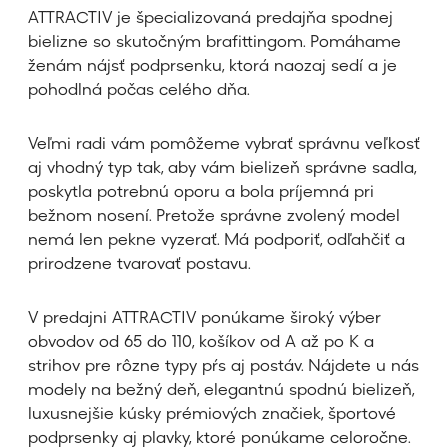
ATTRACTIV je špecializovaná predajňa spodnej
bielizne so skutočným brafittingom. Pomáhame
ženám nájsť podprsenku, ktorá naozaj sedí a je
pohodlná počas celého dňa.
Veľmi radi vám pomôžeme vybrať správnu veľkosť
aj vhodný typ tak, aby vám bielizeň správne sadla,
poskytla potrebnú oporu a bola príjemná pri
bežnom nosení. Pretože správne zvolený model
nemá len pekne vyzerať. Má podporiť, odľahčiť a
prirodzene tvarovať postavu.
V predajni ATTRACTIV ponúkame široký výber
obvodov od 65 do 110, košíkov od A až po K a
strihov pre rôzne typy pŕs aj postáv. Nájdete u nás
modely na bežný deň, elegantnú spodnú bielizeň,
luxusnejšie kúsky prémiových značiek, športové
podprsenky aj plavky, ktoré ponúkame celoročne.