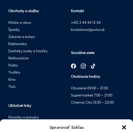
n
Obchody a služby
Kontakt
ý
m
Móda a obuv
+421 2 44 44 12 34
v
Šperky
bratislava@polus.sk
ý
Zdravie a krása
p
Elektronika
r
Darčeky, kvety a hračky
Sociálne siete
e
Reštaurácie
d
Pošta
a
Trafika
Otváracie hodiny
j
Kino
o
Tlač
Otvorené 09:00 – 21:00
m
Supermarket 7:00 – 21:00
v
Cinema City 13:30 – 22:00
p
Užitočné linky
a
Novinky a ponuka
r
Podujatia
Spravovať Súhlas
f
Mapa centra