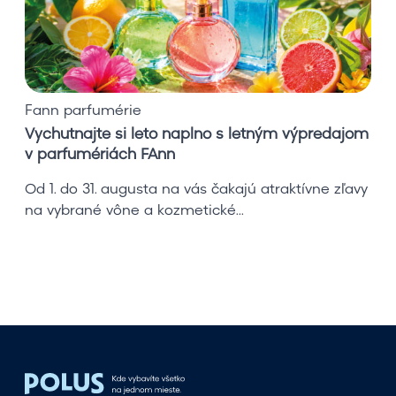
j
t
e
s
i
Fann parfumérie
l
Vychutnajte si leto naplno s letným výpredajom
e
v parfumériách FAnn
t
o
Od 1. do 31. augusta na vás čakajú atraktívne zľavy
n
na vybrané vône a kozmetické...
a
p
l
n
o
s
l
e
t