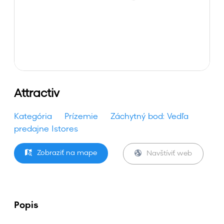
Attractiv
Kategória
Prízemie
Záchytný bod: Vedľa
predajne Istores
Zobraziť na mape
Navštíviť web
Popis