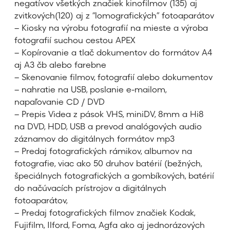
negatívov všetkých značiek kinofilmov (135) aj
zvitkových(120) aj z “lomografických” fotoaparátov
– Kiosky na výrobu fotografií na mieste a výroba
fotografií suchou cestou APEX
– Kopírovanie a tlač dokumentov do formátov A4
aj A3 čb alebo farebne
– Skenovanie filmov, fotografií alebo dokumentov
– nahratie na USB, poslanie e-mailom,
napaľovanie CD / DVD
– Prepis Videa z pások VHS, miniDV, 8mm a Hi8
na DVD, HDD, USB a prevod analógových audio
záznamov do digitálnych formátov mp3
– Predaj fotografických rámikov, albumov na
fotografie, viac ako 50 druhov batérií (bežných,
špeciálnych fotografických a gombíkových, batérií
do načúvacích prístrojov a digitálnych
fotoaparátov,
– Predaj fotografických filmov značiek Kodak,
Fujifilm, Ilford, Foma, Agfa ako aj jednorázových