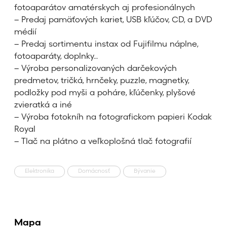
fotoaparátov amatérskych aj profesionálnych
– Predaj pamäťových kariet, USB kľúčov, CD, a DVD
médií
– Predaj sortimentu instax od Fujifilmu náplne,
fotoaparáty, doplnky…
– Výroba personalizovaných darčekových
predmetov, tričká, hrnčeky, puzzle, magnetky,
podložky pod myši a poháre, kľúčenky, plyšové
zvieratká a iné
– Výroba fotokníh na fotografickom papieri Kodak
Royal
– Tlač na plátno a veľkoplošná tlač fotografií
Elektronika
Domácnosť
Bývanie
Mapa