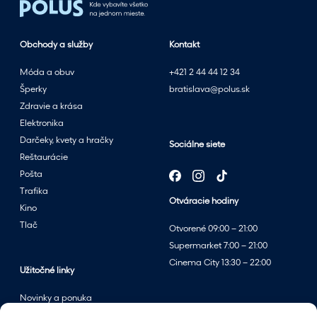
e
t
n
Obchody a služby
Kontakt
ý
m
Móda a obuv
+421 2 44 44 12 34
v
Šperky
bratislava@polus.sk
ý
Zdravie a krása
p
Elektronika
r
Darčeky, kvety a hračky
Sociálne siete
e
Reštaurácie
d
Pošta
a
Trafika
Otváracie hodiny
j
Kino
o
Tlač
Otvorené 09:00 – 21:00
m
Supermarket 7:00 – 21:00
v
Cinema City 13:30 – 22:00
p
Užitočné linky
a
Novinky a ponuka
r
Podujatia