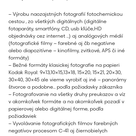
– Výrobu naozajstných fotografií fotochemickou
cestou , zo všetkých digitálnych (digitálne
fotaparáty, smartfóny, CD, usb kľúče,HD
objednávky cez internet …) aj analógových médií
(fotografické filmy – farebné aj čb negatívne
alebo diapozitívne – kinofilmy, zvitkové, APS či iné
formáty)
– Bežné formáty klasickej fotografie na papieri
Kodak Royal: 9×13,10×15,13×18, 15×20, 15×21, 20×30,
30×40, 30×45 ale vieme vyrobiť aj iné – panorámy
štvorce a podobne… podľa požiadavky zákazníka
– Fotografovanie na všetky druhy preukazov a víz
v akomkoľvek formáte a na akomkoľvek pozadí v
papierovej alebo digitálnej forme, podľa
požiadaviek
– Vyvolávanie fotografických filmov farebných
negatívov procesom C-41 aj čiernobielych