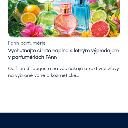
a
j
t
e
s
i
Fann parfumérie
l
Vychutnajte si leto naplno s letným výpredajom
e
v parfumériách FAnn
t
o
Od 1. do 31. augusta na vás čakajú atraktívne zľavy
n
na vybrané vône a kozmetické...
a
p
l
n
o
s
l