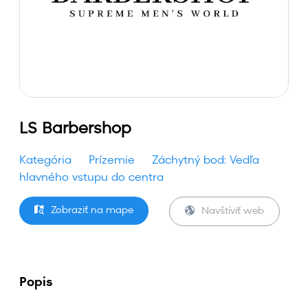
LS Barbershop
Kategória
Prízemie
Záchytný bod: Vedľa
hlavného vstupu do centra
Zobraziť na mape
Navštíviť web
Popis