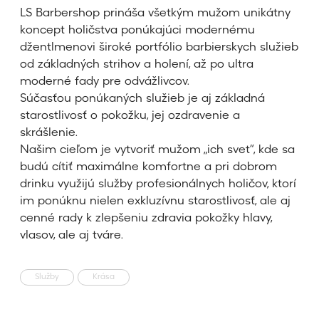
LS Barbershop prináša všetkým mužom unikátny
koncept holičstva ponúkajúci modernému
džentlmenovi široké portfólio barbierskych služieb
od základných strihov a holení, až po ultra
moderné fady pre odvážlivcov.
Súčasťou ponúkaných služieb je aj základná
starostlivosť o pokožku, jej ozdravenie a
skrášlenie.
Našim cieľom je vytvoriť mužom „ich svet“, kde sa
budú cítiť maximálne komfortne a pri dobrom
drinku využijú služby profesionálnych holičov, ktorí
im ponúknu nielen exkluzívnu starostlivosť, ale aj
cenné rady k zlepšeniu zdravia pokožky hlavy,
vlasov, ale aj tváre.
Služby
Krása