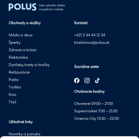
e
t
n
Obchody a služby
Kontakt
ý
m
Móda a obuv
+421 2 44 44 12 34
v
Šperky
bratislava@polus.sk
ý
Zdravie a krása
p
Elektronika
r
Darčeky, kvety a hračky
Sociálne siete
e
Reštaurácie
d
Pošta
a
Trafika
Otváracie hodiny
j
Kino
o
Tlač
Otvorené 09:00 – 21:00
m
Supermarket 7:00 – 21:00
v
Cinema City 13:30 – 22:00
p
Užitočné linky
a
Novinky a ponuka
r