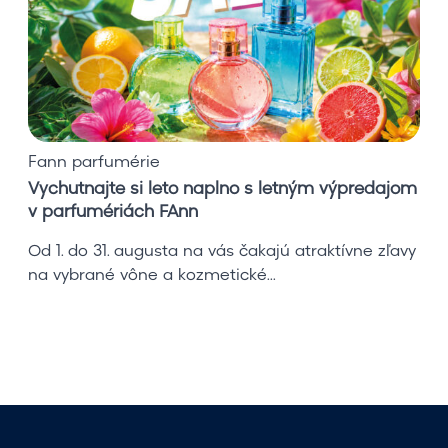
n
a
j
t
e
s
i
Fann parfumérie
l
Vychutnajte si leto naplno s letným výpredajom
e
v parfumériách FAnn
t
o
Od 1. do 31. augusta na vás čakajú atraktívne zľavy
n
na vybrané vône a kozmetické...
a
p
l
n
o
s
l