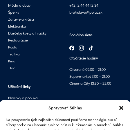
m
Móda a obuv
+421 2 44 44 12 34
v
Šperky
bratislava@polus.sk
ý
Zdravie a krása
p
Elektronika
r
Darčeky, kvety a hračky
Sociálne siete
e
Reštaurácie
d
Pošta
a
Trafika
Otváracie hodiny
j
Kino
o
Tlač
Otvorené 09:00 – 21:00
m
Supermarket 7:00 – 21:00
v
Cinema City 13:30 – 22:00
p
Užitočné linky
a
Novinky a ponuka
r
Podujatia
Spravovať Súhlas
f
Mapa centra
u
Na poskytovanie tých najlepších skúseností používame technológie, ako sú
m
súbory cookie na ukladanie a/alebo prístup k informáciám o zariadení. Súhlas
é