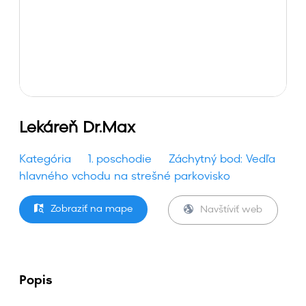
Lekáreň Dr.Max
Kategória
1. poschodie
Záchytný bod: Vedľa
hlavného vchodu na strešné parkovisko
Zobraziť na mape
Navštíviť web
Popis