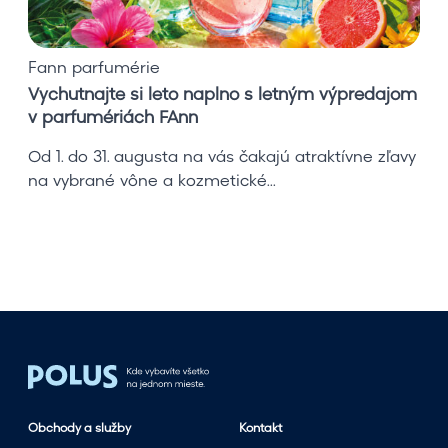
e
s
i
Fann parfumérie
l
Vychutnajte si leto naplno s letným výpredajom
e
v parfumériách FAnn
t
o
Od 1. do 31. augusta na vás čakajú atraktívne zľavy
n
na vybrané vône a kozmetické...
a
p
l
n
o
s
l
e
t
n
Obchody a služby
Kontakt
ý