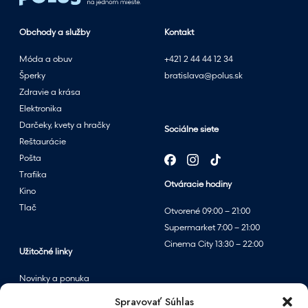
t
n
Obchody a služby
Kontakt
ý
m
Móda a obuv
+421 2 44 44 12 34
v
Šperky
bratislava@polus.sk
ý
Zdravie a krása
p
Elektronika
r
Darčeky, kvety a hračky
Sociálne siete
e
Reštaurácie
d
Pošta
a
Trafika
Otváracie hodiny
j
Kino
o
Tlač
Otvorené 09:00 – 21:00
m
Supermarket 7:00 – 21:00
v
Cinema City 13:30 – 22:00
p
Užitočné linky
a
Novinky a ponuka
r
Podujatia
Spravovať Súhlas
f