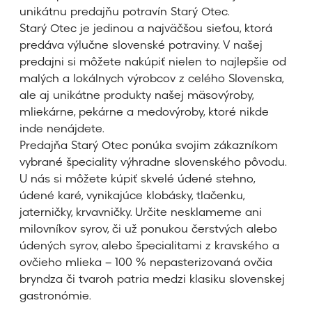
unikátnu predajňu potravín Starý Otec.
Starý Otec je jedinou a najväčšou sieťou, ktorá
predáva výlučne slovenské potraviny. V našej
predajni si môžete nakúpiť nielen to najlepšie od
malých a lokálnych výrobcov z celého Slovenska,
ale aj unikátne produkty našej mäsovýroby,
mliekárne, pekárne a medovýroby, ktoré nikde
inde nenájdete.
Predajňa Starý Otec ponúka svojim zákazníkom
vybrané špeciality výhradne slovenského pôvodu.
U nás si môžete kúpiť skvelé údené stehno,
údené karé, vynikajúce klobásky, tlačenku,
jaterničky, krvavničky. Určite nesklameme ani
milovníkov syrov, či už ponukou čerstvých alebo
údených syrov, alebo špecialitami z kravského a
ovčieho mlieka – 100 % nepasterizovaná ovčia
bryndza či tvaroh patria medzi klasiku slovenskej
gastronómie.