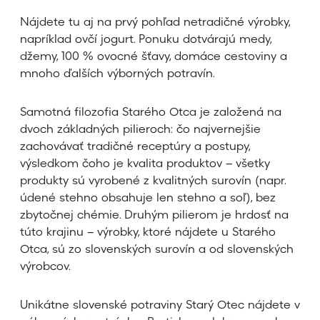
Nájdete tu aj na prvý pohľad netradičné výrobky,
napríklad ovčí jogurt. Ponuku dotvárajú medy,
džemy, 100 % ovocné šťavy, domáce cestoviny a
mnoho ďalších výborných potravín.
Samotná filozofia Starého Otca je založená na
dvoch základných pilieroch: čo najvernejšie
zachovávať tradičné receptúry a postupy,
výsledkom čoho je kvalita produktov – všetky
produkty sú vyrobené z kvalitných surovín (napr.
údené stehno obsahuje len stehno a soľ), bez
zbytočnej chémie. Druhým pilierom je hrdosť na
túto krajinu – výrobky, ktoré nájdete u Starého
Otca, sú zo slovenských surovín a od slovenských
výrobcov.
Unikátne slovenské potraviny Starý Otec nájdete v