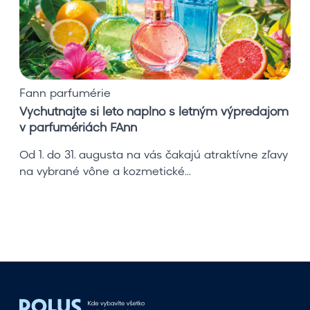
a
j
t
e
s
i
Fann parfumérie
l
Vychutnajte si leto naplno s letným výpredajom
e
v parfumériách FAnn
t
o
Od 1. do 31. augusta na vás čakajú atraktívne zľavy
n
na vybrané vône a kozmetické...
a
p
l
n
o
s
l
e