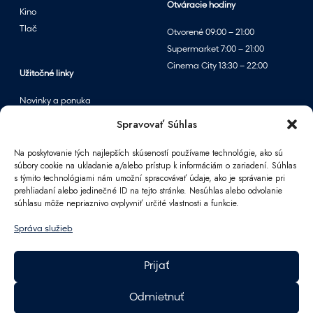
Otváracie hodiny
Kino
Tlač
Otvorené 09:00 – 21:00
Supermarket 7:00 – 21:00
Cinema City 13:30 – 22:00
Užitočné linky
Novinky a ponuka
Podujatia
Spravovať Súhlas
Mapa centra
Na poskytovanie tých najlepších skúseností používame technológie, ako sú
súbory cookie na ukladanie a/alebo prístup k informáciám o zariadení. Súhlas
s týmito technológiami nám umožní spracovávať údaje, ako je správanie pri
Informácie
prehliadaní alebo jedinečné ID na tejto stránke. Nesúhlas alebo odvolanie
súhlasu môže nepriaznivo ovplyvniť určité vlastnosti a funkcie.
Kontakt
FAQ
Správa služieb
Pre partnerov
Parkovanie
Prijať
Ako sa k nám dostanete
Pracovné príležitosti
Odmietnuť
Darčeková karta Polus