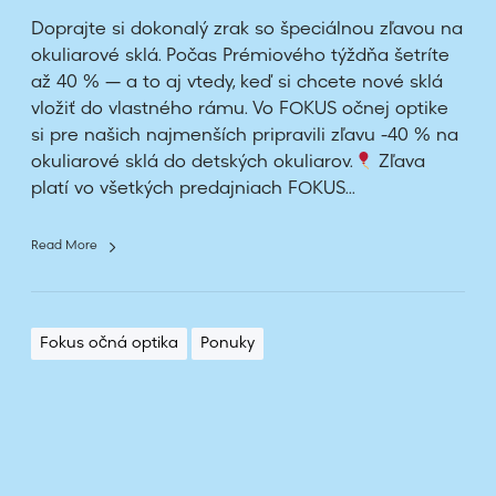
F
Doprajte si dokonalý zrak so špeciálnou zľavou na
o
okuliarové sklá. Počas Prémiového týždňa šetríte
k
až 40 % — a to aj vtedy, keď si chcete nové sklá
u
vložiť do vlastného rámu. Vo FOKUS očnej optike
s
si pre našich najmenších pripravili zľavu -40 % na
o
okuliarové sklá do detských okuliarov.
Zľava
p
platí vo všetkých predajniach FOKUS...
t
i
k
Read More
e
Fokus očná optika
Ponuky