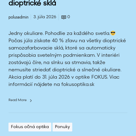
dioptrické sklá
a
m
polusadmin
3. júla 2026
0
o
z
Jedny okuliare. Pohodlie za každého svetla.
a
Počas júla získate 40 % zľavu na všetky dioptrické
f
samozafarbovacie sklá, ktoré sa automaticky
a
prispôsobia svetelným podmienkam. V interiéri
r
zostávajú číre, na slnku sa stmavia, takže
b
nemusíte striedať dioptrické a slnečné okuliare.
o
Akcia platí do 31. júla 2026 v optike FOKUS. Viac
v
informácií nájdete na fokusoptika.sk
a
c
i
Read More
e
d
i
Fokus očná optika
Ponuky
o