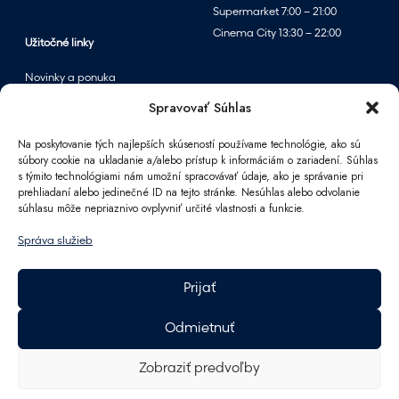
Supermarket 7:00 – 21:00
Cinema City 13:30 – 22:00
Užitočné linky
Novinky a ponuka
Podujatia
Spravovať Súhlas
Mapa centra
Na poskytovanie tých najlepších skúseností používame technológie, ako sú
súbory cookie na ukladanie a/alebo prístup k informáciám o zariadení. Súhlas
s týmito technológiami nám umožní spracovávať údaje, ako je správanie pri
Informácie
prehliadaní alebo jedinečné ID na tejto stránke. Nesúhlas alebo odvolanie
súhlasu môže nepriaznivo ovplyvniť určité vlastnosti a funkcie.
Kontakt
FAQ
Správa služieb
Pre partnerov
Parkovanie
Prijať
Ako sa k nám dostanete
Pracovné príležitosti
Odmietnuť
Darčeková karta Polus
GDPR
Zobraziť predvoľby
Energetika