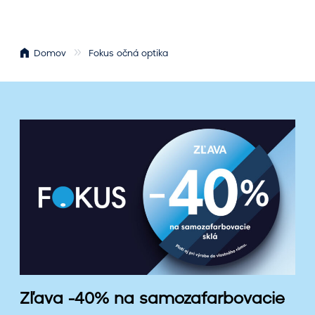
Domov
Fokus očná optika
Z
ľ
a
v
a
-
4
0
%
n
a
Zľava -40% na samozafarbovacie
s