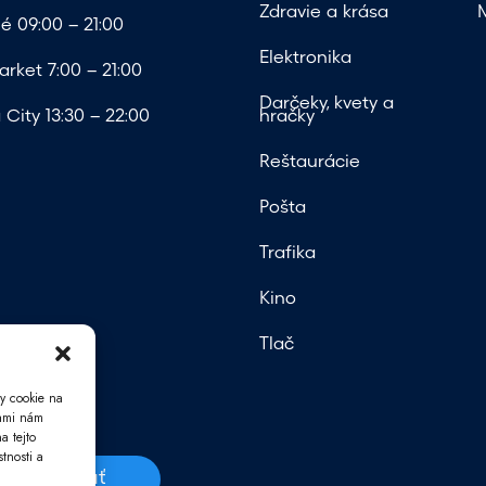
Zdravie a krása
é 09:00 – 21:00
Elektronika
rket 7:00 – 21:00
Darčeky, kvety a
City 13:30 – 22:00
hračky
Reštaurácie
Pošta
Trafika
Kino
Tlač
y cookie na
iami nám
a tejto
tnosti a
Odoslať