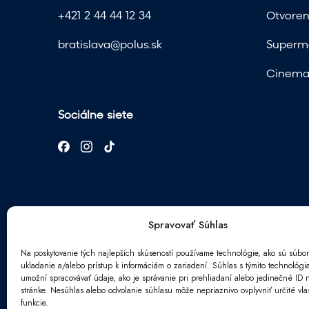
+421 2 44 44 12 34
Otvoren
bratislava@polus.sk
Superma
Cinema 
Sociálne siete
Spravovať Súhlas
Na poskytovanie tých najlepších skúseností používame technológie, ako sú súbor
ukladanie a/alebo prístup k informáciám o zariadení. Súhlas s týmito technológ
Newsletter
umožní spracovávať údaje, ako je správanie pri prehliadaní alebo jedinečné ID n
*
stránke. Nesúhlas alebo odvolanie súhlasu môže nepriaznivo ovplyvniť určité vlas
E
S
funkcie.