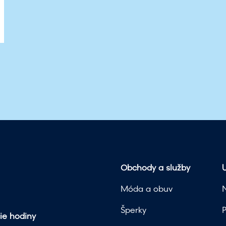
Obchody a služby
U
Móda a obuv
Šperky
ie hodiny