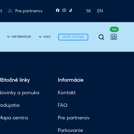
t
Pre partnerov
SK
EN
980
P
INFORMÁCIE
VIAC
MAPA CENTRA
r
e
p
n
žitočné linky
Informácie
u
Novinky a ponuka
Kontakt
t
Podujatia
FAQ
i
Mapa centra
Pre partnerov
e
Parkovanie