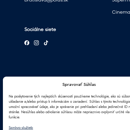
bratislava@polus.sk
Superma
Cinema 
Sociálne siete
Spravovať Súhlas
Newsletter
Na poskytovanie tých najlepších skúseností používame technológie, ako sú súbor
ukladanie a/alebo prístup k informáciám o zariadení. Súhlas s týmito technológ
E
umožní spracovávať údaje, ako je správanie pri prehliadaní alebo jedinečné ID n
E
m
stránke. Nesúhlas alebo odvolanie súhlasu môže nepriaznivo ovplyvniť určité vlas
m
a
funkcie.
a
S
i
Súhlasím so spracovaním
osobných údajo
i
p
l
Správa služieb