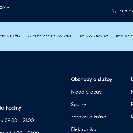
:00
Kontak
NOVINKY A PONUKA
PODUJATIA
ODY A SLUŽBY
REŠTAURÁCIE A KAVIARNE
Obchody a služby
U
Móda a obuv
Šperky
ie hodiny
Zdravie a krása
é 09:00 – 21:00
Elektronika