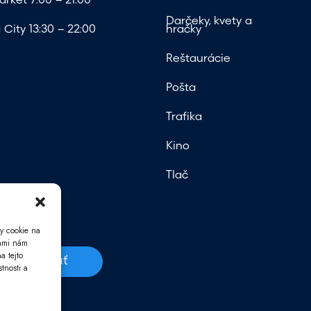
rket 7:00 – 21:00
Darčeky, kvety a
City 13:30 – 22:00
hračky
Reštaurácie
Pošta
Trafika
Kino
Tlač
y cookie na
iami nám
a tejto
Odoslať
tnosti a
v.