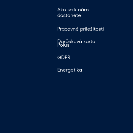
m
Ako sa k nám
o
dostanete
d
Pracovné príležitosti
á
Darčeková karta
l
Polus
n
GDPR
e
Energetika
h
o
v
y
h
ľ