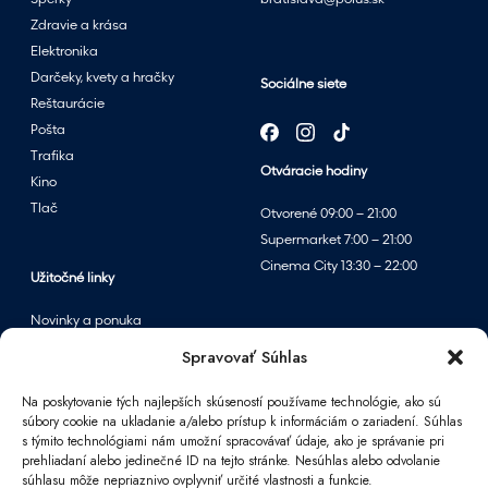
Šperky
bratislava@polus.sk
Zdravie a krása
Elektronika
Darčeky, kvety a hračky
Sociálne siete
Reštaurácie
Pošta
Trafika
Otváracie hodiny
Kino
Tlač
Otvorené 09:00 – 21:00
Supermarket 7:00 – 21:00
Cinema City 13:30 – 22:00
Užitočné linky
Novinky a ponuka
Podujatia
Spravovať Súhlas
Mapa centra
Na poskytovanie tých najlepších skúseností používame technológie, ako sú
súbory cookie na ukladanie a/alebo prístup k informáciám o zariadení. Súhlas
s týmito technológiami nám umožní spracovávať údaje, ako je správanie pri
Informácie
prehliadaní alebo jedinečné ID na tejto stránke. Nesúhlas alebo odvolanie
súhlasu môže nepriaznivo ovplyvniť určité vlastnosti a funkcie.
Kontakt