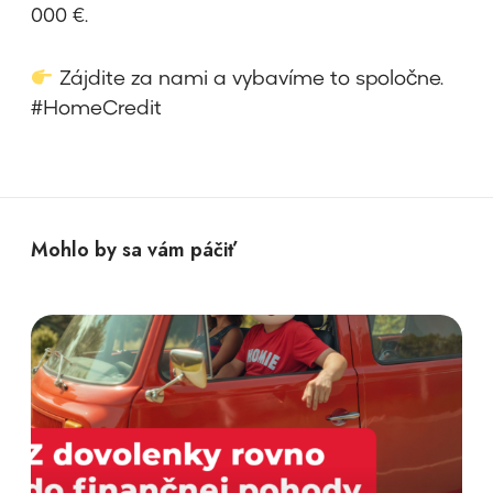
000 €.
Zájdite za nami a vybavíme to spoločne.
#HomeCredit
Mohlo by sa vám páčiť
H
o
m
e
c
r
e