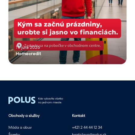
e
c
r
e
d
i
11. júna 2026
t
Homecredit
Obchody a služby
Kontakt
Móda a obuv
+421 2 44 44 12 34