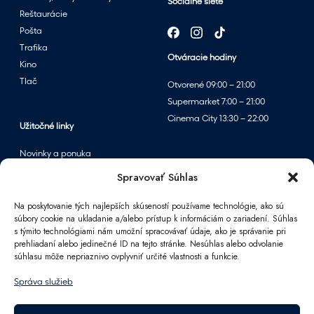
Sociálne siete
Reštaurácie
Pošta
Trafika
Otváracie hodiny
Kino
Tlač
Otvorené 09:00 – 21:00
Supermarket 7:00 – 21:00
Cinema City 13:30 – 22:00
Užitočné linky
Novinky a ponuka
Podujatia
Spravovať Súhlas
Mapa centra
Na poskytovanie tých najlepších skúseností používame technológie, ako sú
súbory cookie na ukladanie a/alebo prístup k informáciám o zariadení. Súhlas
s týmito technológiami nám umožní spracovávať údaje, ako je správanie pri
Informácie
prehliadaní alebo jedinečné ID na tejto stránke. Nesúhlas alebo odvolanie
súhlasu môže nepriaznivo ovplyvniť určité vlastnosti a funkcie.
Kontakt
FAQ
Správa služieb
Pre partnerov
Parkovanie