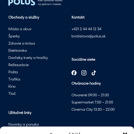
o
n
a
Obchody a služby
Kontakt
p
Móda a obuv
+421 2 44 44 12 34
l
Šperky
bratislava@polus.sk
n
Zdravie a krása
o
Elektronika
s
Darčeky, kvety a hračky
l
Sociálne siete
Reštaurácie
e
Pošta
t
Trafika
n
Otváracie hodiny
Kino
ý
Tlač
m
Otvorené 09:00 – 21:00
v
Supermarket 7:00 – 21:00
ý
Cinema City 13:30 – 22:00
Užitočné linky
p
r
Novinky a ponuka
e
Podujatia