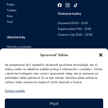
Pošta
Trafika
Otváracie hodiny
Kino
Tlač
Otvorené 09:00 – 21:00
Supermarket 7:00 – 21:00
Cinema City 13:30 – 22:00
Užitočné linky
Novinky a ponuka
Podujatia
Spravovať Súhlas
Mapa centra
Na poskytovanie tých najlepších skúseností používame technológie, ako sú
súbory cookie na ukladanie a/alebo prístup k informáciám o zariadení. Súhlas
s týmito technológiami nám umožní spracovávať údaje, ako je správanie pri
Informácie
prehliadaní alebo jedinečné ID na tejto stránke. Nesúhlas alebo odvolanie
súhlasu môže nepriaznivo ovplyvniť určité vlastnosti a funkcie.
Kontakt
FAQ
Správa služieb
Pre partnerov
Parkovanie
Prijať
Ako sa k nám dostanete