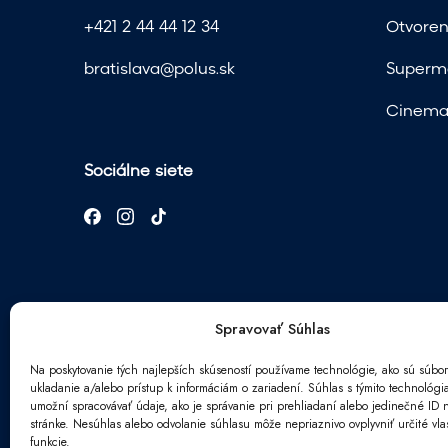
+421 2 44 44 12 34
Otvoren
bratislava@polus.sk
Superma
Cinema 
Sociálne siete
Spravovať Súhlas
Na poskytovanie tých najlepších skúseností používame technológie, ako sú súbor
ukladanie a/alebo prístup k informáciám o zariadení. Súhlas s týmito technológ
Newsletter
umožní spracovávať údaje, ako je správanie pri prehliadaní alebo jedinečné ID n
ú
stránke. Nesúhlas alebo odvolanie súhlasu môže nepriaznivo ovplyvniť určité vlas
E
d
funkcie.