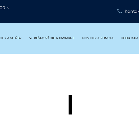
:00
Kontak
NOVINKY A PONUKA
PODUJATIA
ODY A SLUŽBY
REŠTAURÁCIE A KAVIARNE
I