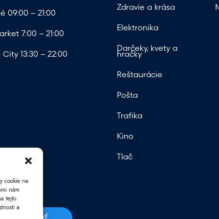
Zdravie a krása
é 09:00 – 21:00
Elektronika
rket 7:00 – 21:00
Darčeky, kvety a
City 13:30 – 22:00
hračky
Reštaurácie
Pošta
Trafika
Kino
Tlač
y cookie na
iami nám
a tejto
tnosti a
Odoslať