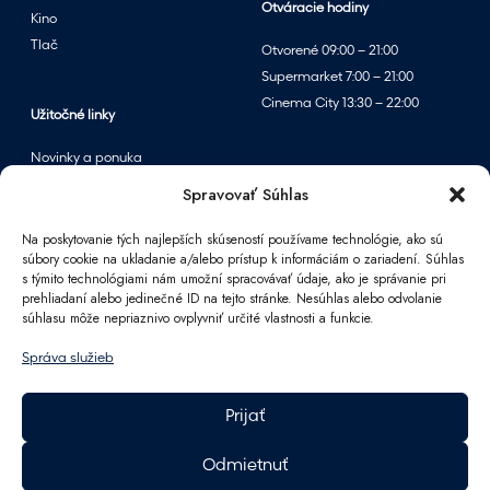
Otváracie hodiny
Kino
Tlač
Otvorené 09:00 – 21:00
Supermarket 7:00 – 21:00
Cinema City 13:30 – 22:00
Užitočné linky
Novinky a ponuka
Podujatia
Spravovať Súhlas
Mapa centra
Na poskytovanie tých najlepších skúseností používame technológie, ako sú
súbory cookie na ukladanie a/alebo prístup k informáciám o zariadení. Súhlas
s týmito technológiami nám umožní spracovávať údaje, ako je správanie pri
Informácie
prehliadaní alebo jedinečné ID na tejto stránke. Nesúhlas alebo odvolanie
súhlasu môže nepriaznivo ovplyvniť určité vlastnosti a funkcie.
Kontakt
FAQ
Správa služieb
Pre partnerov
Parkovanie
Prijať
Ako sa k nám dostanete
Pracovné príležitosti
Odmietnuť
Darčeková karta Polus