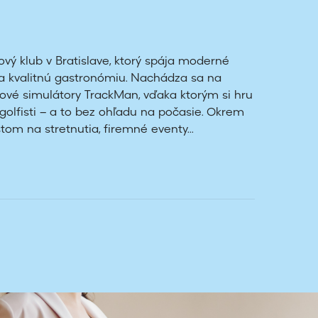
ový klub v Bratislave, ktorý spája moderné
a kvalitnú gastronómiu. Nachádza sa na
fové simulátory TrackMan, vďaka ktorým si hru
í golfisti – a to bez ohľadu na počasie. Okrem
om na stretnutia, firemné eventy...