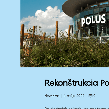
u
k
c
i
a
P
o
l
u
s
Rekonštrukcia Po
cbreadmin
4. mája 2026
0