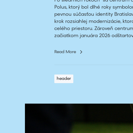
Po siedmich rokoch sa centrum o
Polus, ktorý bol dlhé roky symbo
pevnou súčasťou identity Bratisla
krok rozsiahlej modernizácie, kto
celého priestoru. Zároveň centrum
začiatkom januára 2026 odštartova
Read More
header
O
f
f
G