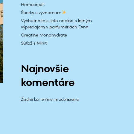
Homecredit
a
Šperky s významom
d
Vychutnajte si leto naplno s letným
á
výpredajom v parfumériách FAnn
Creatine Monohydrate
v
Súťaž s Minit!
a
n
Najnovšie
i
komentáre
a
Žiadne komentáre na zobrazenie.