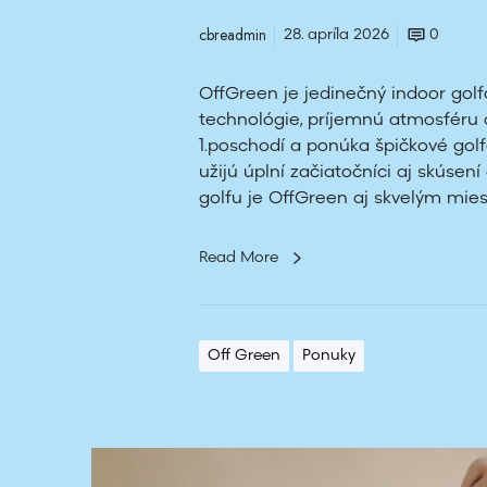
a
cbreadmin
28. apríla 2026
0
s
j
OffGreen je jedinečný indoor golf
e
technológie, príjemnú atmosféru 
d
1.poschodí a ponúka špičkové gol
l
užijú úplní začiatočníci aj skúsen
o
golfu je OffGreen aj skvelým miest
m
Read More
Off Green
Ponuky
Z
n