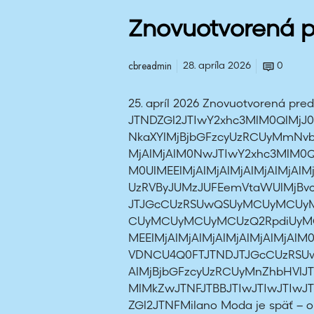
a
M
Znovuotvorená 
i
l
cbreadmin
28. apríla 2026
0
a
n
25. apríl 2026 Znovuotvorená pr
o
JTNDZGl2JTIwY2xhc3MlM0QlMjJ0
M
NkaXYlMjBjbGFzcyUzRCUyMmNvbC
o
MjAlMjAlM0NwJTIwY2xhc3MlM0Q
d
M0UlMEElMjAlMjAlMjAlMjAlMjAl
a
UzRVByJUMzJUFEemVtaWUlMjBv
JTJGcCUzRSUwQSUyMCUyMCUy
CUyMCUyMCUyMCUzQ2RpdiUyMGN
MEElMjAlMjAlMjAlMjAlMjAlMjAl
VDNCU4Q0FTJTNDJTJGcCUzRS
AlMjBjbGFzcyUzRCUyMnZhbHVlJ
MlMkZwJTNFJTBBJTIwJTIwJTIwJT
ZGl2JTNFMilano Moda je späť – ob