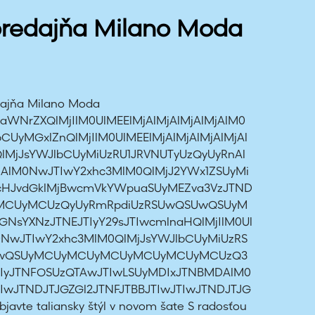
predajňa Milano Moda
edajňa Milano Moda
aWNrZXQlMjIlM0UlMEElMjAlMjAlMjAlMjAlM0
UyMGxlZnQlMjIlM0UlMEElMjAlMjAlMjAlMjAl
lMjJsYWJlbCUyMiUzRU1JRVNUTyUzQyUyRnAl
MjAlM0NwJTIwY2xhc3MlM0QlMjJ2YWx1ZSUyMi
cHJvdGklMjBwcmVkYWpuaSUyMEZva3VzJTND
MCUyMCUzQyUyRmRpdiUzRSUwQSUwQSUyM
sYXNzJTNEJTIyY29sJTIwcmlnaHQlMjIlM0Ul
M0NwJTIwY2xhc3MlM0QlMjJsYWJlbCUyMiUzRS
UwQSUyMCUyMCUyMCUyMCUyMCUyMCUzQ3
TIyJTNFOSUzQTAwJTIwLSUyMDIxJTNBMDAlM0
IwJTNDJTJGZGl2JTNFJTBBJTIwJTIwJTNDJTJG
javte taliansky štýl v novom šate S radosťou