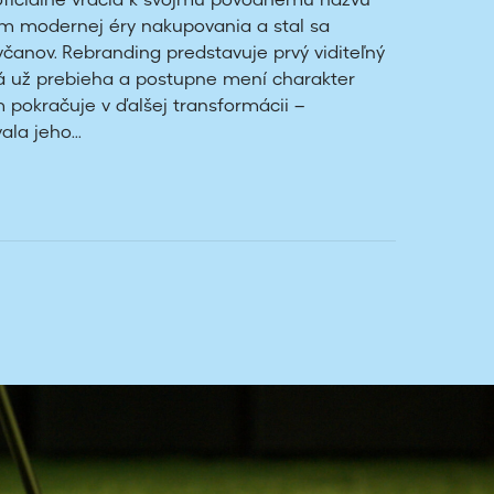
ficiálne vracia k svojmu pôvodnému názvu
lom modernej éry nakupovania a stal sa
včanov. Rebranding predstavuje prvý viditeľný
rá už prebieha a postupne mení charakter
 pokračuje v ďalšej transformácii –
la jeho...