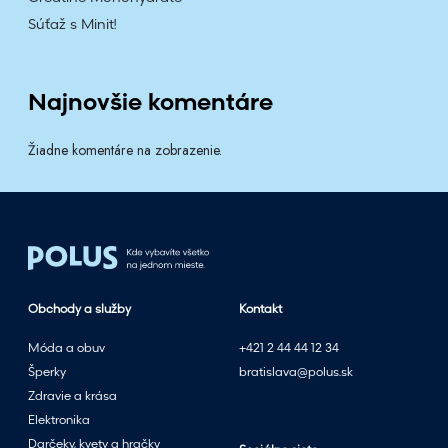
Súťaž s Minit!
Najnovšie komentáre
Žiadne komentáre na zobrazenie.
Obchody a služby
Kontakt
Móda a obuv
+421 2 44 44 12 34
Šperky
bratislava@polus.sk
Zdravie a krása
Elektronika
Darčeky, kvety a hračky