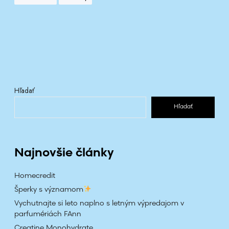
m
Hľadať
Hľadať
Najnovšie články
Homecredit
Šperky s významom
Vychutnajte si leto naplno s letným výpredajom v
parfumériách FAnn
Creatine Monohydrate