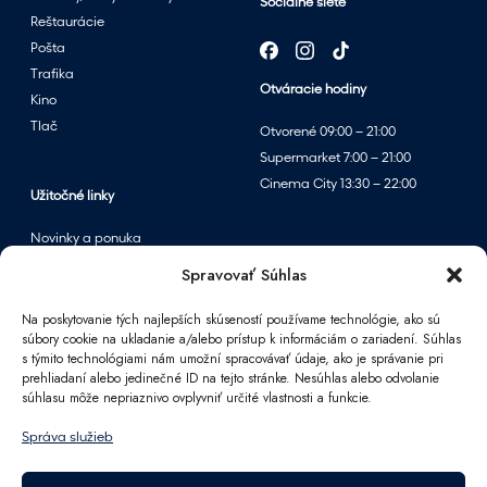
Sociálne siete
Reštaurácie
Pošta
Trafika
Otváracie hodiny
Kino
Tlač
Otvorené 09:00 – 21:00
Supermarket 7:00 – 21:00
Cinema City 13:30 – 22:00
Užitočné linky
Novinky a ponuka
Podujatia
Spravovať Súhlas
Mapa centra
Na poskytovanie tých najlepších skúseností používame technológie, ako sú
súbory cookie na ukladanie a/alebo prístup k informáciám o zariadení. Súhlas
s týmito technológiami nám umožní spracovávať údaje, ako je správanie pri
Informácie
prehliadaní alebo jedinečné ID na tejto stránke. Nesúhlas alebo odvolanie
súhlasu môže nepriaznivo ovplyvniť určité vlastnosti a funkcie.
Kontakt
FAQ
Správa služieb
Pre partnerov
Parkovanie