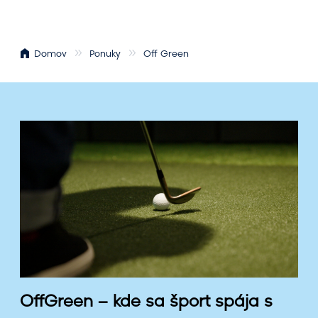
Domov
Ponuky
Off Green
O
f
f
G
r
e
e
n
–
k
d
OffGreen – kde sa šport spája s
e