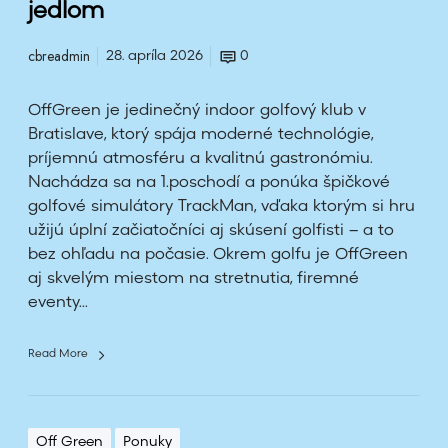
jedlom
s
a
cbreadmin
28. apríla 2026
0
š
p
OffGreen je jedinečný indoor golfový klub v
o
Bratislave, ktorý spája moderné technológie,
r
príjemnú atmosféru a kvalitnú gastronómiu.
t
Nachádza sa na 1.poschodí a ponúka špičkové
s
golfové simulátory TrackMan, vďaka ktorým si hru
p
užijú úplní začiatočníci aj skúsení golfisti – a to
á
bez ohľadu na počasie. Okrem golfu je OffGreen
j
aj skvelým miestom na stretnutia, firemné
a
eventy...
s
j
e
Read More
d
l
o
Off Green
Ponuky