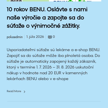
O
10 rokov BENU. Oslávte s nami
s
l
naše výročie a zapojte sa do
á
súťaže o výnimočné zážitky.
v
t
polusadmin
1. júla 2026
0
e
s
Usporiadateľmi súťaže sú lekárne a e-shop BENU.
Zapojiť sa do súťaže môže iba plnoletá osoba. Do
n
súťaže je automaticky zapojený každý zákazník,
a
ktorý v termíne 1. 7. 2026 – 31. 8. 2026 uskutoční
m
nákup v hodnote nad 20 EUR v kamenných
i
lekárňach BENU alebo v e-shope
n
a
š
Read More
e
v