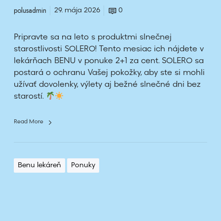
2
s
polusadmin
29. mája 2026
0
+
ú
1
ť
Pripravte sa na leto s produktmi slnečnej
z
a
starostlivosti SOLERO! Tento mesiac ich nájdete v
a
ž
lekárňach BENU v ponuke 2+1 za cent. SOLERO sa
c
e
postará o ochranu Vašej pokožky, aby ste si mohli
e
o
užívať dovolenky, výlety aj bežné slnečné dni bez
n
starostí.
t
v
ý
Read More
n
i
m
o
Benu lekáreň
Ponuky
č
n
é
z
á