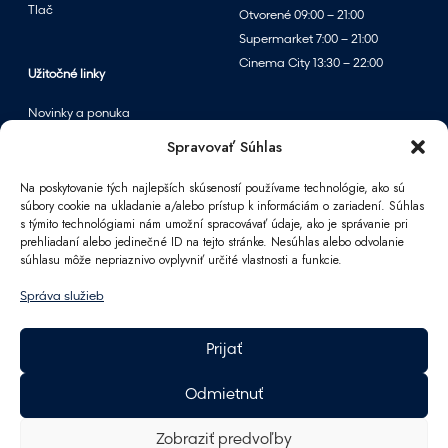
Tlač
Otvorené 09:00 – 21:00
Supermarket 7:00 – 21:00
Cinema City 13:30 – 22:00
Užitočné linky
Novinky a ponuka
Podujatia
Spravovať Súhlas
Mapa centra
Na poskytovanie tých najlepších skúseností používame technológie, ako sú
súbory cookie na ukladanie a/alebo prístup k informáciám o zariadení. Súhlas
s týmito technológiami nám umožní spracovávať údaje, ako je správanie pri
Informácie
prehliadaní alebo jedinečné ID na tejto stránke. Nesúhlas alebo odvolanie
súhlasu môže nepriaznivo ovplyvniť určité vlastnosti a funkcie.
Kontakt
FAQ
Správa služieb
Pre partnerov
Parkovanie
Prijať
Ako sa k nám dostanete
Pracovné príležitosti
Odmietnuť
Darčeková karta Polus
GDPR
Zobraziť predvoľby