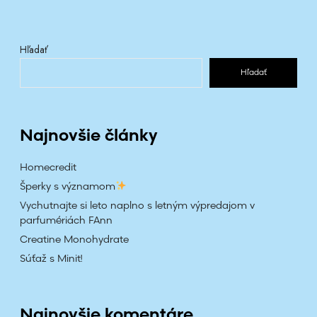
ž
i
Hľadať
t
k
Hľadať
y
.
Najnovšie články
Homecredit
Šperky s významom
Vychutnajte si leto naplno s letným výpredajom v
parfumériách FAnn
Creatine Monohydrate
Súťaž s Minit!
Najnovšie komentáre