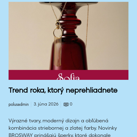
T
r
e
n
d
r
o
k
a
,
k
t
Trend roka, ktorý neprehliadnete
o
r
polusadmin
3. júna 2026
0
ý
n
Výrazné tvary, moderný dizajn a obľúbená
e
kombinácia striebornej a zlatej farby. Novinky
p
BROSWAY prinášajú šperky, ktoré dokonale