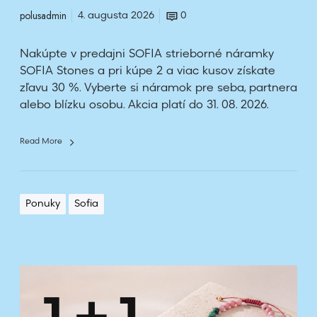
polusadmin
m
4. augusta 2026
0
o
m
Nakúpte v predajni SOFIA strieborné náramky
SOFIA Stones a pri kúpe 2 a viac kusov získate
zľavu 30 %. Vyberte si náramok pre seba, partnera
alebo blízku osobu. Akcia platí do 31. 08. 2026.
Read More
Ponuky
Sofia
T
r
e