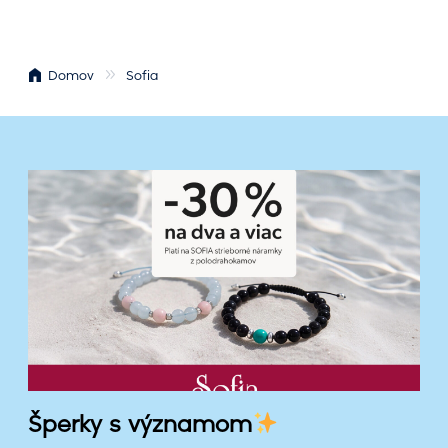
Domov
Sofia
Š
p
e
r
k
y
s
v
ý
z
n
Šperky s významom
a