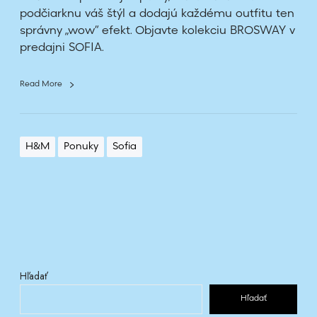
r
podčiarknu váš štýl a dodajú každému outfitu ten
e
správny „wow“ efekt. Objavte kolekciu BROSWAY v
h
predajni SOFIA.
l
i
a
Read More
d
n
e
H&M
Ponuky
Sofia
t
e
Hľadať
Hľadať