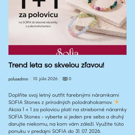
n
d
l
e
t
a
s
o
s
Trend leta so skvelou zľavou!
k
v
polusadmin
10. júla 2026
0
e
l
Doplňte svoj letný outfit farebnými náramkami
o
SOFIA Stones z prírodných polodrahokamov.
u
Akcia 1 + 1 za polovicu platí na strieborné náramky
z
SOFIA Stones - vyberte si jeden pre seba a druhý
ľ
darujte niekomu, na kom vám záleží. Využite túto
a
ponuku v predajni SOFIA do 31. 07. 2026.
v