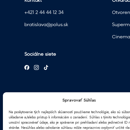
Kontakt
Otvárac
+421 2 44 44 12 34
Otvoren
bratislava@polus.sk
Superma
Cinema 
Sociálne siete
Spravovať Súhlas
Na poskytovanie tých najlepších skúseností používame technológie, ako sú súbor
ukladanie a/alebo prístup k informáciám o zariadení. Súhlas s týmito technológ
Newsletter
umožní spracovávať údaje, ako je správanie pri prehliadaní alebo jedinečné ID n
*
stránke. Nesúhlas alebo odvolanie súhlasu môže nepriaznivo ovplyvniť určité vlas