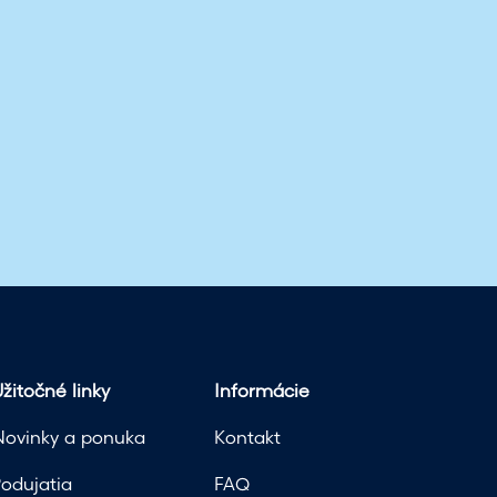
žitočné linky
Informácie
Novinky a ponuka
Kontakt
Podujatia
FAQ