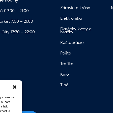
ie hodiny
Zdravie a krása
é 09:00 – 21:00
Elektronika
rket 7:00 – 21:00
Darčeky, kvety a
City 13:30 – 22:00
hračky
Reštaurácie
Pošta
Trafika
Kino
Tlač
y cookie na
iami nám
a tejto
tnosti a